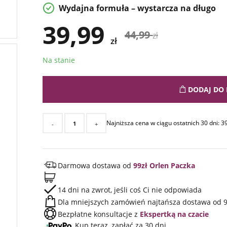
Wydajna formuła – wystarcza na długo
39,99
44,99
zł
zł
Na stanie
DODAJ DO 
Najniższa cena w ciągu ostatnich 30 dni:
3
-
+
Darmowa dostawa od
99zł Orlen Paczka
14 dni na zwrot, jeśli coś Ci nie odpowiada
Dla mniejszych zamówień najtańsza dostawa od 9
Bezpłatne konsultacje z
Ekspertką na czacie
Kup teraz, zapłać za 30 dni