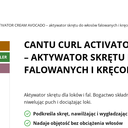
IVATOR CREAM AVOCADO – aktywator skrętu do włosów falowanych i krę
CANTU CURL ACTIVAT
– AKTYWATOR SKRĘTU
LER
FALOWANYCH I KRĘC
Aktywator skrętu dla loków i fal. Bogactwo skła
niwelując puch i dociążając loki.
Podkreśla skręt, nawilżając i wygładzając
Nadaje objętość bez obciążenia włosów