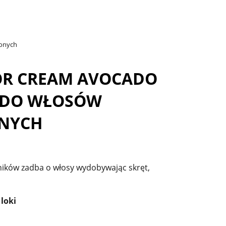
conych
OR CREAM AVOCADO
 DO WŁOSÓW
ONYCH
dników zadba o włosy wydobywając skręt,
 loki