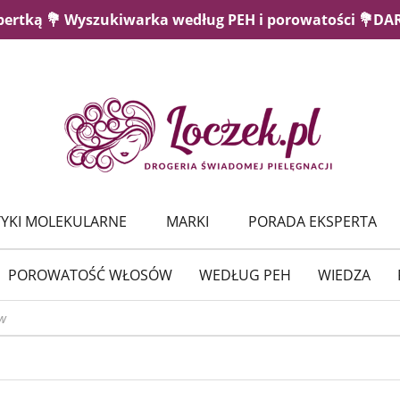
pertką 💐 Wyszukiwarka według PEH i porowatości 💐D
YKI MOLEKULARNE
MARKI
PORADA EKSPERTA
POROWATOŚĆ WŁOSÓW
WEDŁUG PEH
WIEDZA