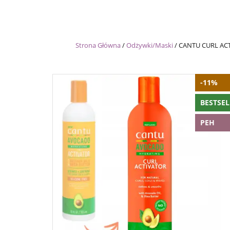
Strona Główna
/
Odżywki/Maski
/
CANTU CURL ACT
-11%
BESTSEL
PEH