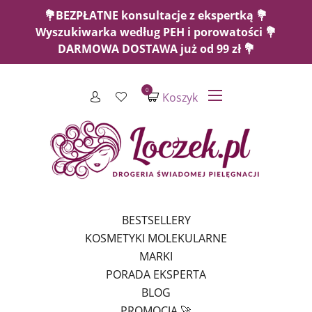
💐BEZPŁATNE konsultacje z ekspertką 💐
Wyszukiwarka według PEH i porowatości 💐
DARMOWA DOSTAWA już od 99 zł 💐
0
Koszyk
BESTSELLERY
KOSMETYKI MOLEKULARNE
MARKI
PORADA EKSPERTA
BLOG
PROMOCJA 🚀