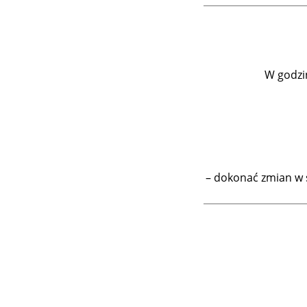
W godzin
– dokonać zmian w s