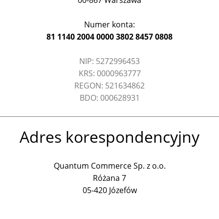
00-867 Warszawa
Numer konta:
81 1140 2004 0000 3802 8457 0808
NIP: 5272996453
KRS: 0000963777
REGON: 521634862
BDO: 000628931
Adres korespondencyjny
Quantum Commerce Sp. z o.o.
Różana 7
05-420 Józefów