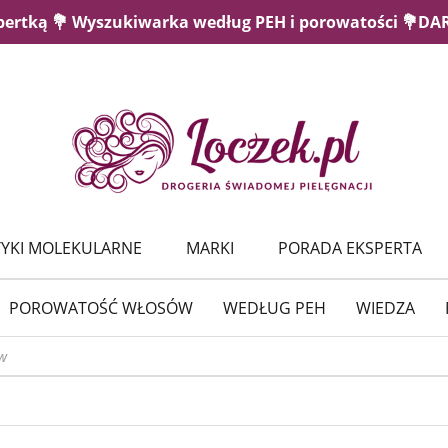
pertką 💐 Wyszukiwarka według PEH i porowatości 💐D
YKI MOLEKULARNE
MARKI
PORADA EKSPERTA
POROWATOŚĆ WŁOSÓW
WEDŁUG PEH
WIEDZA