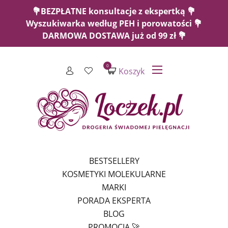
💐BEZPŁATNE konsultacje z ekspertką 💐
Wyszukiwarka według PEH i porowatości 💐
DARMOWA DOSTAWA już od 99 zł 💐
0
Koszyk
BESTSELLERY
KOSMETYKI MOLEKULARNE
MARKI
PORADA EKSPERTA
BLOG
PROMOCJA 🚀