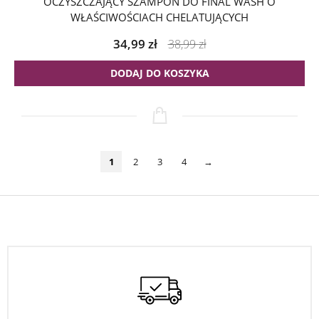
OCZYSZCZAJĄCY SZAMPON DO FINAL WASH O
WŁAŚCIWOŚCIACH CHELATUJĄCYCH
34,99
zł
38,99
zł
DODAJ DO KOSZYKA
1
2
3
4
→