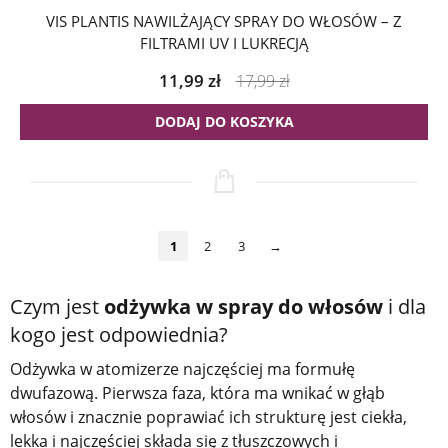
VIS PLANTIS NAWILŻAJĄCY SPRAY DO WŁOSÓW – Z
FILTRAMI UV I LUKRECJĄ
11,99
zł
17,99
zł
DODAJ DO KOSZYKA
1
2
3
→
Czym jest
odżywka w spray do włosów
i dla
kogo jest odpowiednia?
Odżywka w atomizerze najczęściej ma formułę
dwufazową. Pierwsza faza, która ma wnikać w głąb
włosów i znacznie poprawiać ich strukturę jest ciekła,
lekka i najczęściej składa się z tłuszczowych i