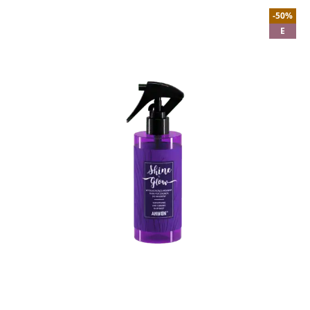
-50%
E