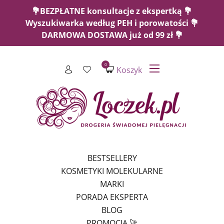
💐BEZPŁATNE konsultacje z ekspertką 💐
Wyszukiwarka według PEH i porowatości 💐
DARMOWA DOSTAWA już od 99 zł 💐
0
Koszyk
BESTSELLERY
KOSMETYKI MOLEKULARNE
MARKI
PORADA EKSPERTA
BLOG
PROMOCJA 🚀