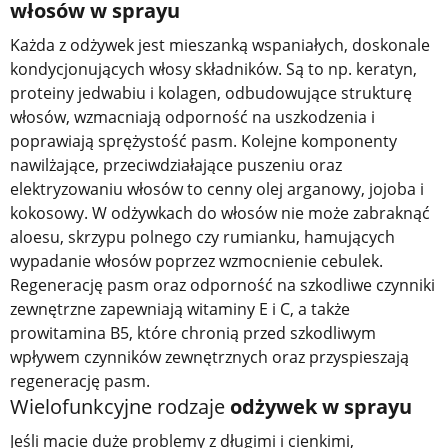
włosów w sprayu
Każda z odżywek jest mieszanką wspaniałych, doskonale
kondycjonujących włosy składników. Są to np. keratyn,
proteiny jedwabiu i kolagen, odbudowujące strukturę
włosów, wzmacniają odporność na uszkodzenia i
poprawiają sprężystość pasm. Kolejne komponenty
nawilżające, przeciwdziałające puszeniu oraz
elektryzowaniu włosów to cenny olej arganowy, jojoba i
kokosowy. W odżywkach do włosów nie może zabraknąć
aloesu, skrzypu polnego czy rumianku, hamujących
wypadanie włosów poprzez wzmocnienie cebulek.
Regenerację pasm oraz odporność na szkodliwe czynniki
zewnętrzne zapewniają witaminy E i C, a także
prowitamina B5, które chronią przed szkodliwym
wpływem czynników zewnętrznych oraz przyspieszają
regenerację pasm.
Wielofunkcyjne rodzaje
odżywek w sprayu
Jeśli macie duże problemy z długimi i cienkimi,