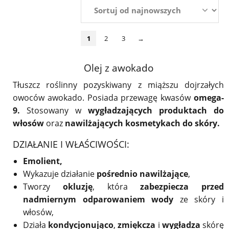
1
2
3
→
Olej z awokado
Tłuszcz roślinny pozyskiwany z miąższu dojrzałych
owoców awokado. Posiada przewagę kwasów
omega-
9.
Stosowany w
wygładzających produktach do
włosów
oraz
nawilżających kosmetykach do skóry.
DZIAŁANIE I WŁAŚCIWOŚCI:
Emolient,
Wykazuje działanie
pośrednio nawilżające
,
Tworzy
okluzję
, która
zabezpiecza przed
nadmiernym odparowaniem wody
ze skóry i
włosów,
Działa
kondycjonująco
,
zmiękcza
i
wygładza
skórę