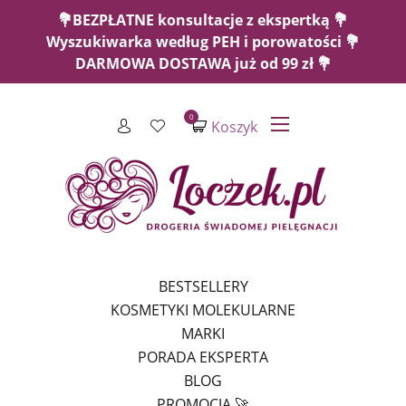
💐BEZPŁATNE konsultacje z ekspertką 💐
Wyszukiwarka według PEH i porowatości 💐
DARMOWA DOSTAWA już od 99 zł 💐
0
Koszyk
BESTSELLERY
KOSMETYKI MOLEKULARNE
MARKI
PORADA EKSPERTA
BLOG
PROMOCJA 🚀