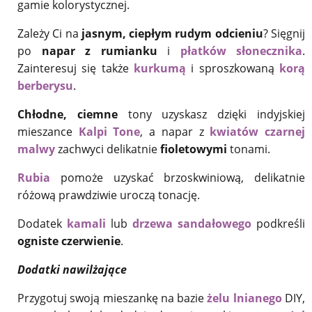
gamie kolorystycznej.
Zależy Ci na
jasnym, ciepłym rudym odcieniu
? Sięgnij
po
napar z rumianku
i
płatków słonecznika
.
Zainteresuj się także
kurkumą
i sproszkowaną
korą
berberysu
.
Chłodne, ciemne
tony uzyskasz dzięki indyjskiej
mieszance
Kalpi Tone
, a napar z
kwiatów czarnej
malwy
zachwyci delikatnie
fioletowymi
tonami.
Rubia
pomoże uzyskać brzoskwiniową, delikatnie
różową prawdziwie uroczą tonację.
Dodatek
kamali
lub
drzewa sandałowego
podkreśli
ogniste czerwienie
.
Dodatki nawilżające
Przygotuj swoją mieszankę na bazie
żelu lnianego
DIY,