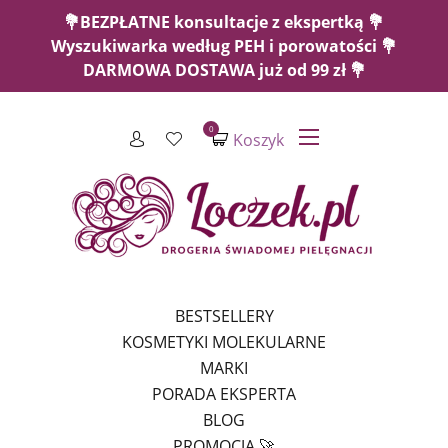
💐BEZPŁATNE konsultacje z ekspertką 💐
Wyszukiwarka według PEH i porowatości 💐
DARMOWA DOSTAWA już od 99 zł 💐
0
Koszyk
BESTSELLERY
KOSMETYKI MOLEKULARNE
MARKI
PORADA EKSPERTA
BLOG
PROMOCJA 🚀