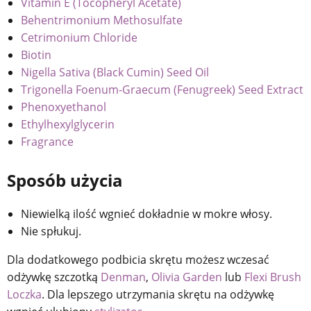
Vitamin E (Tocopheryl Acetate)
Behentrimonium Methosulfate
Cetrimonium Chloride
Biotin
Nigella Sativa (Black Cumin) Seed Oil
Trigonella Foenum-Graecum (Fenugreek) Seed Extract
Phenoxyethanol
Ethylhexylglycerin
Fragrance
Sposób użycia
Niewielką ilość wgnieć dokładnie w mokre włosy.
Nie spłukuj.
Dla dodatkowego podbicia skrętu możesz wczesać
odżywkę szczotką
Denman
,
Olivia Garden
lub
Flexi Brush
Loczka
. Dla lepszego utrzymania skrętu na odżywkę