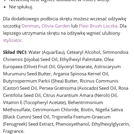
Nie spłukuj.
Dla dodatkowego podbicia skrętu możesz wczesać odżywkę
szczotką
Denman
,
Olivia Garden
lub
Flexi Brush Loczka
. Dla
lepszego utrzymania skrętu na odżywkę wgnieć ulubiony
stylizator
.
Skład INCI:
Water (Aqua/Eau), Cetearyl Alcohol, Simmondsia
Chinensis (Jojoba) Seed Oil, Ethylhexyl Palmitate, Olea
Europaea (Olive) Fruit Oil, Glyceryl Stearate, Astrocaryum
Murumuru Seed Butter, Argania Spinosa Kernel Oil,
Butyrospermum Parkii (Shea) Butter, Ricinus Communis
(Castor) Seed Oil, Persea Gratissima (Avocado) Seed Oil, Rosa
Centifolia Seed Oil, Citrus Aurantium Amara (Neroli) Oil,
Vitamin E (Tocopheryl Acetate), Behentrimonium
Methosulfate, Cetrimonium Chloride, Biotin, Nigella Sativa
(Black Cumin) Seed Oil, Trigonella Foenum-Graecum
(Fenugreek) Seed Extract, Phenoxyethanol, Ethylhexylglycerin,
Fragrance.