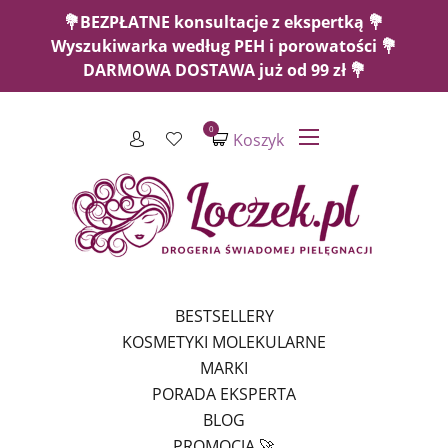
💐BEZPŁATNE konsultacje z ekspertką 💐
Wyszukiwarka według PEH i porowatości 💐
DARMOWA DOSTAWA już od 99 zł 💐
0
Koszyk
BESTSELLERY
KOSMETYKI MOLEKULARNE
MARKI
PORADA EKSPERTA
BLOG
PROMOCJA 🚀