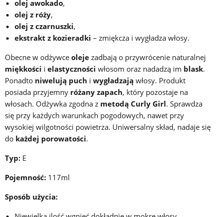
olej
awokado
,
olej z róży
,
olej z czarnuszki
,
ekstrakt z kozieradki
– zmiękcza i wygładza włosy.
Obecne w odżywce
oleje
zadbają o przywrócenie naturalnej
miękkości
i
elastyczności
włosom oraz nadadzą im
blask
.
Ponadto
niwelują puch
i
wygładzają
włosy. Produkt
posiada przyjemny
różany zapach
, który pozostaje na
włosach. Odżywka zgodna z
metodą Curly Girl
. Sprawdza
się przy każdych warunkach pogodowych, nawet przy
wysokiej wilgotności powietrza. Uniwersalny skład, nadaje się
do
każdej porowatości
.
Typ:
E
Pojemność:
117ml
Sposób użycia:
Niewielką ilość wgnieć dokładnie w mokre włosy.