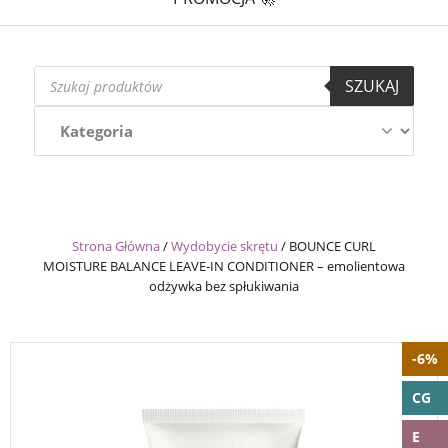
Wyszukiwarka
SZUKAJ
produktów
Strona Główna
/
Wydobycie skrętu
/
BOUNCE CURL
MOISTURE BALANCE LEAVE-IN CONDITIONER – emolientowa
odżywka bez spłukiwania
-6%
CG
E