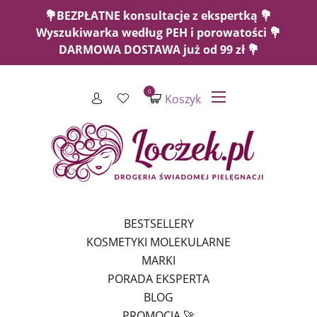
💐BEZPŁATNE konsultacje z ekspertką 💐
Wyszukiwarka według PEH i porowatości 💐
DARMOWA DOSTAWA już od 99 zł 💐
0
Koszyk
BESTSELLERY
KOSMETYKI MOLEKULARNE
MARKI
PORADA EKSPERTA
BLOG
PROMOCJA 🚀