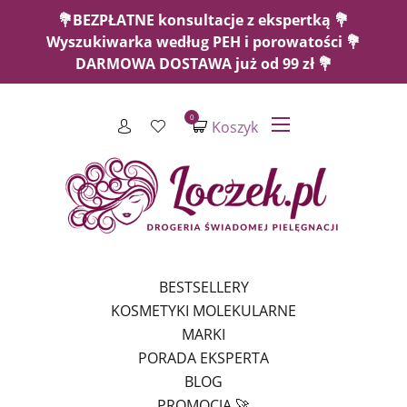
💐BEZPŁATNE konsultacje z ekspertką 💐
Wyszukiwarka według PEH i porowatości 💐
DARMOWA DOSTAWA już od 99 zł 💐
0
Koszyk
BESTSELLERY
KOSMETYKI MOLEKULARNE
MARKI
PORADA EKSPERTA
BLOG
PROMOCJA 🚀