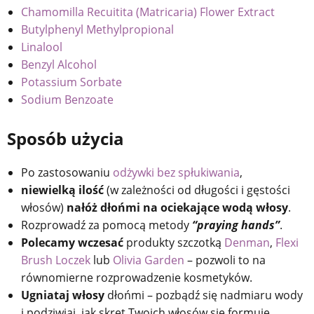
Chamomilla Recuitita (Matricaria) Flower Extract
Butylphenyl Methylpropional
Linalool
Benzyl Alcohol
Potassium Sorbate
Sodium Benzoate
Sposób użycia
Po zastosowaniu
odżywki bez spłukiwania
,
niewielką ilość
(w zależności od długości i gęstości
włosów)
nałóż dłońmi na ociekające wodą włosy
.
Rozprowadź za pomocą metody
“praying hands”
.
Polecamy wczesać
produkty szczotką
Denman
,
Flexi
Brush Loczek
lub
Olivia Garden
– pozwoli to na
równomierne rozprowadzenie kosmetyków.
Ugniataj włosy
dłońmi – pozbądź się nadmiaru wody
i podziwiaj, jak skręt Twoich włosów się formuje.