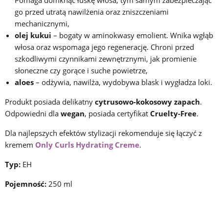
Pomaga domknąć łuskę włosa, tym samym zabezpieczając
go przed utratą nawilżenia oraz zniszczeniami
mechanicznymi,
olej kukui
– bogaty w aminokwasy emolient. Wnika wgłąb
włosa oraz wspomaga jego regenerację. Chroni przed
szkodliwymi czynnikami zewnętrznymi, jak promienie
słoneczne czy gorące i suche powietrze,
aloes
– odżywia, nawilża, wydobywa blask i wygładza loki.
Produkt posiada delikatny
cytrusowo-kokosowy zapach
.
Odpowiedni dla
wegan
, posiada certyfikat
Cruelty-Free
.
Dla najlepszych efektów stylizacji rekomenduje się łączyć z
kremem
Only Curls Hydrating Creme
.
Typ:
EH
Pojemność:
250 ml