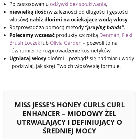
Po zastosowaniu
odżywki bez spłukiwania
,
niewielką ilość
(w zależności od długości i gęstości
włosów)
nałóż dłońmi na ociekające wodą włosy
.
Rozprowadź za pomocą metody
“praying hands”
.
Polecamy wczesać
produkty szczotką
Denman
,
Flexi
Brush Loczek
lub
Olivia Garden
– pozwoli to na
równomierne rozprowadzenie kosmetyków.
Ugniataj włosy
dłońmi – pozbądź się nadmiaru wody
i podziwiaj, jak skręt Twoich włosów się formuje.
MISS JESSE’S HONEY CURLS CURL
ENHANCER – MIODOWY ŻEL
UTRWALAJĄCY I DEFINIUJĄCY O
ŚREDNIEJ MOCY