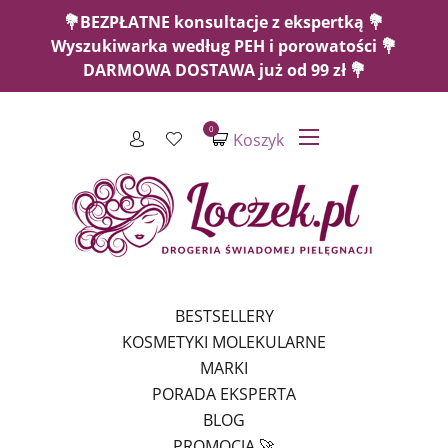
💐BEZPŁATNE konsultacje z ekspertką 💐
Wyszukiwarka według PEH i porowatości 💐
DARMOWA DOSTAWA już od 99 zł 💐
0
Koszyk
BESTSELLERY
KOSMETYKI MOLEKULARNE
MARKI
PORADA EKSPERTA
BLOG
PROMOCJA 🚀