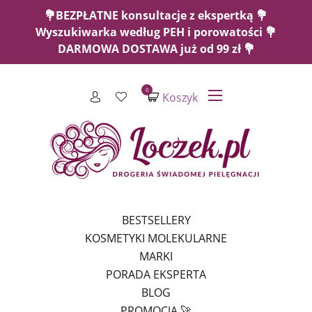
💐BEZPŁATNE konsultacje z ekspertką 💐
Wyszukiwarka według PEH i porowatości 💐
DARMOWA DOSTAWA już od 99 zł 💐
0
Koszyk
BESTSELLERY
KOSMETYKI MOLEKULARNE
MARKI
PORADA EKSPERTA
BLOG
PROMOCJA 🚀