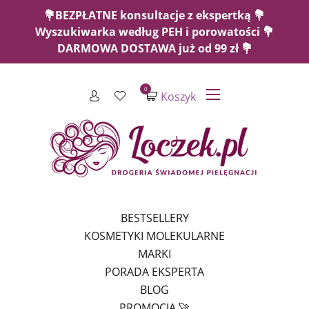
💐BEZPŁATNE konsultacje z ekspertką 💐
Wyszukiwarka według PEH i porowatości 💐
DARMOWA DOSTAWA już od 99 zł 💐
0
Koszyk
BESTSELLERY
KOSMETYKI MOLEKULARNE
MARKI
PORADA EKSPERTA
BLOG
PROMOCJA 🚀