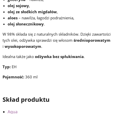
olej sojowy
,
olej ze słodkich migdałów
,
aloes
– nawilża, łagodzi podrażnienia,
olej słonecznikowy
.
W 98% składa się z naturalnych składników. Dzięki zawartości
tych olei, odżywka sprawdzi się włosom
średnioporowatym
i
wysokoporowatym
.
Idealna także jako
odżywka bez spłukiwania
.
Typ:
EH
Pojemność:
360 ml
Skład produktu
Aqua