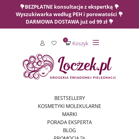
💐BEZPŁATNE konsultacje z ekspertką 💐
Wyszukiwarka według PEH i porowatości 💐
DARMOWA DOSTAWA już od 99 zł 💐
0
Koszyk
BESTSELLERY
KOSMETYKI MOLEKULARNE
MARKI
PORADA EKSPERTA
BLOG
PROMOCJA 🚀