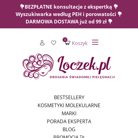
💐BEZPŁATNE konsultacje z ekspertką 💐
Wyszukiwarka według PEH i porowatości 💐
DARMOWA DOSTAWA już od 99 zł 💐
0
Koszyk
BESTSELLERY
KOSMETYKI MOLEKULARNE
MARKI
PORADA EKSPERTA
BLOG
PROMOCJA 🚀