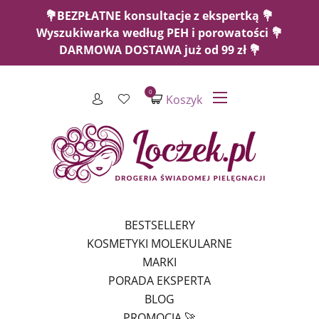
💐BEZPŁATNE konsultacje z ekspertką 💐
Wyszukiwarka według PEH i porowatości 💐
DARMOWA DOSTAWA już od 99 zł 💐
0
Koszyk
BESTSELLERY
KOSMETYKI MOLEKULARNE
MARKI
PORADA EKSPERTA
BLOG
PROMOCJA 🚀