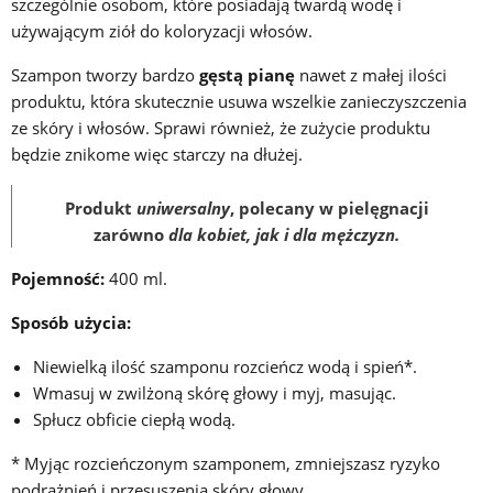
szczególnie osobom, które posiadają twardą wodę i
używającym ziół do koloryzacji włosów.
Szampon tworzy bardzo
gęstą pianę
nawet z małej ilości
produktu, która skutecznie usuwa wszelkie zanieczyszczenia
ze skóry i włosów. Sprawi również, że zużycie produktu
będzie znikome więc starczy na dłużej.
Produkt
uniwersalny
, polecany w pielęgnacji
zarówno
dla kobiet, jak i dla mężczyzn.
Pojemność:
400 ml.
Sposób użycia:
Niewielką ilość szamponu rozcieńcz wodą i spień*.
Wmasuj w zwilżoną skórę głowy i myj, masując.
Spłucz obficie ciepłą wodą.
* Myjąc rozcieńczonym szamponem, zmniejszasz ryzyko
podrażnień i przesuszenia skóry głowy.