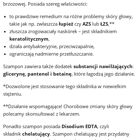
brzozowej. Posiada szereg właściwości:
to prawdziwe remedium na różne problemy skóry głowy,
takie jak np. zwłaszcza
łupież
czy
AZS
lub
ŁZS
,**
złuszcza zrogowaciały naskórek – jest składnikiem
keratolitycznym
,
działa antybakteryjnie, przeciwzapalnie,
ograniczają nadmierne przetłuszczanie.
Szampon zawiera także dodatek
substancji nawilżających
:
glicerynę, pantenol i betainę
, które łagodzą jego działanie.
*Dozwolone jest stosowanie tego składnika w niewielkim
stężeniu.
**Działanie wspomagające! Chorobowe zmiany skóry głowy
polecamy skonsultować z lekarzem.
Ponadto szampon posiada
Disodium EDTA
, czyli
składnik
chelatujący
. Szampon chelatujący jest przydatny