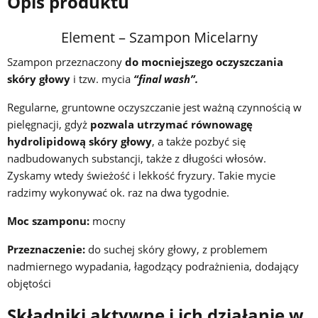
Opis produktu
Element – Szampon Micelarny
Szampon przeznaczony
do mocniejszego oczyszczania
skóry głowy
i tzw. mycia
“final wash”.
Regularne, gruntowne oczyszczanie jest ważną czynnością w
pielęgnacji, gdyż
pozwala utrzymać równowagę
hydrolipidową skóry głowy
, a także pozbyć się
nadbudowanych substancji, także z długości włosów.
Zyskamy wtedy świeżość i lekkość fryzury. Takie mycie
radzimy wykonywać ok. raz na dwa tygodnie.
Moc szamponu:
mocny
Przeznaczenie:
do suchej skóry głowy, z problemem
nadmiernego wypadania, łagodzący podrażnienia, dodający
objętości
Składniki aktywne i ich działanie w