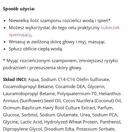
Sposób użycia:
Niewielką ilość szamponu rozcieńcz wodą i spień*.
Możesz wykorzystać do tego celu praktyczny
kubeczek
spieniający
,
Wmasuj w zwilżoną skórę głowy i myj, masując.
Spłucz obficie ciepłą wodą.
* Myjąc rozcieńczonym szamponem, zmniejszasz ryzyko
podrażnień i przesuszenia skóry głowy.
Skład INCI:
Aqua, Sodium C14-C16 Olefin Sulfonate,
Cocamidopropyl Betaine, Cocamide DEA, Glycerin,
Lauramidopropyl Betaine, Polyquaternium-70, Helianthus
Annuus (Sunflower) Seed Oil, Cocos Nucifera (Coconut) Oil,
Ocimum Basilicum Hairy Root Culture Extract, Parfum,
Glucose, Sorbitol, Sodium Glutamate, Urea, Sodium PCA,
Glycine, Lactic Acid, Hydrolyzed Wheat Protein, Panthenol,
Dipropylene Glycol, Disodium Edta, Potassium Sorbate,