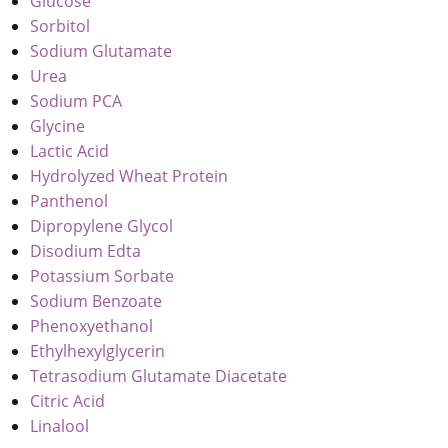
Glucose
Sorbitol
Sodium Glutamate
Urea
Sodium PCA
Glycine
Lactic Acid
Hydrolyzed Wheat Protein
Panthenol
Dipropylene Glycol
Disodium Edta
Potassium Sorbate
Sodium Benzoate
Phenoxyethanol
Ethylhexylglycerin
Tetrasodium Glutamate Diacetate
Citric Acid
Linalool