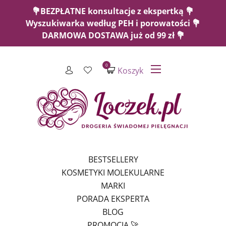
💐BEZPŁATNE konsultacje z ekspertką 💐
Wyszukiwarka według PEH i porowatości 💐
DARMOWA DOSTAWA już od 99 zł 💐
0
Koszyk
BESTSELLERY
KOSMETYKI MOLEKULARNE
MARKI
PORADA EKSPERTA
BLOG
PROMOCJA 🚀