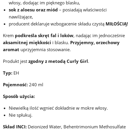
włosy, dodając im pięknego blasku,
sok z aloesu oraz miód
– posiadają właściwości
nawilżające,
producent deklaruje wzbogacenie składu czystą
MIŁOŚCIĄ!
Krem
podkreśla skręt fal i loków
, nadając im jednocześnie
aksamitnej miękkości
i blasku.
Przyjemny, orzechowy
aromat
uprzyjemnia stosowanie.
Produkt jest
zgodny z metodą Curly Girl
.
Typ:
EH
Pojemność:
240 ml
Sposób użycia:
Niewielką ilość wgnieć dokładnie w mokre włosy.
Nie spłukuj.
Skład INCI:
Deionized Water, Behentrimonium Methosulfate