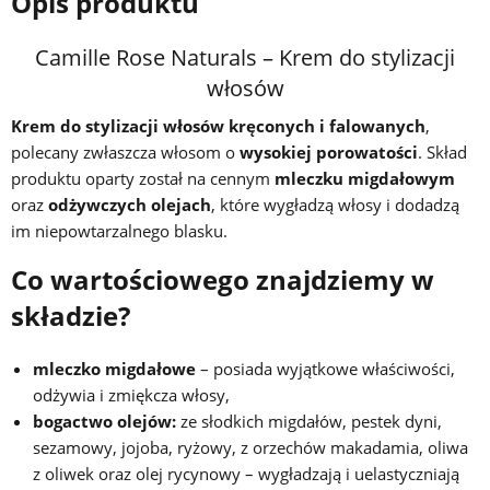
Opis produktu
Camille Rose Naturals – Krem do stylizacji
włosów
Krem do stylizacji włosów kręconych i falowanych
,
polecany zwłaszcza włosom o
wysokiej porowatości
. Skład
produktu oparty został na cennym
mleczku migdałowym
oraz
odżywczych olejach
, które wygładzą włosy i dodadzą
im niepowtarzalnego blasku.
Co wartościowego znajdziemy w
składzie?
mleczko migdałowe
– posiada wyjątkowe właściwości,
odżywia i zmiękcza włosy,
bogactwo olejów:
ze słodkich migdałów, pestek dyni,
sezamowy, jojoba, ryżowy, z orzechów makadamia, oliwa
z oliwek oraz olej rycynowy – wygładzają i uelastyczniają