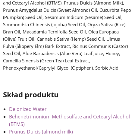
and Cetearyl Alcohol (BTMS), Prunus Dulcis (Almond Milk),
Prunus Amygdalus Dulcis (Sweet Almond) Oil, Cucurbita Pepo
(Pumpkin) Seed Oil, Sesamum Indicum (Sesame) Seed Oil,
Simmondsia Chinensis (Jojoba) Seed Oil, Oryza Sativa (Rice)
Bran Oil, Macadamia Ternifolia Seed Oil, Olea Europaea
(Olive) Fruit Oil, Cannabis Sativa (Hemp) Seed Oil, Ulmus
Fulva (Slippery Elm) Bark Extract, Ricinus Communis (Castor)
Seed Oil, Aloe Barbadensis (Aloe Vera) Leaf Juice, Honey,
Camellia Sinensis (Green Tea) Leaf Extract,
Phenoxyethanol/Caprylyl Glycol (Optiphen), Sorbic Acid.
Skład produktu
Deionized Water
Behenetrimonium Methosulfate and Cetearyl Alcohol
(BTMS)
Prunus Dulcis (almond milk)