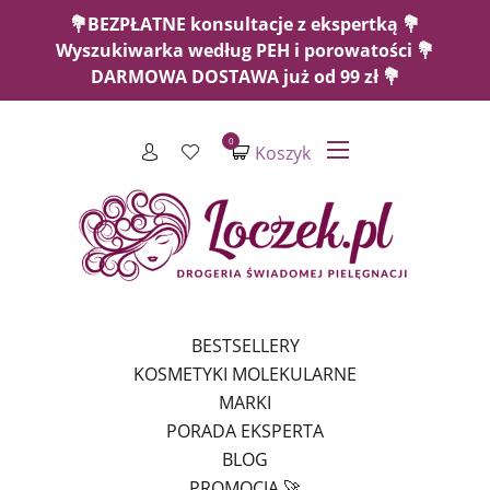
💐BEZPŁATNE konsultacje z ekspertką 💐
Wyszukiwarka według PEH i porowatości 💐
DARMOWA DOSTAWA już od 99 zł 💐
0
Koszyk
BESTSELLERY
KOSMETYKI MOLEKULARNE
MARKI
PORADA EKSPERTA
BLOG
PROMOCJA 🚀