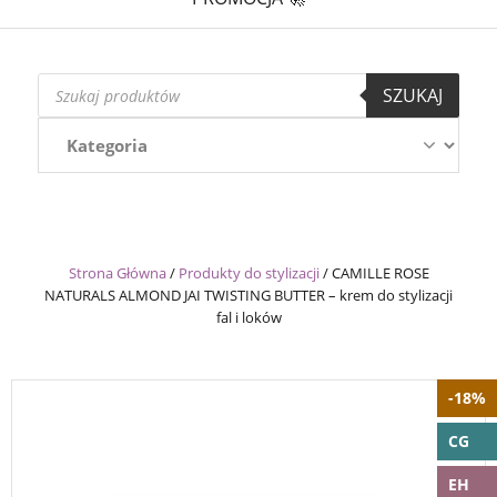
Wyszukiwarka
SZUKAJ
produktów
Strona Główna
/
Produkty do stylizacji
/
CAMILLE ROSE
NATURALS ALMOND JAI TWISTING BUTTER – krem do stylizacji
fal i loków
-18%
CG
EH