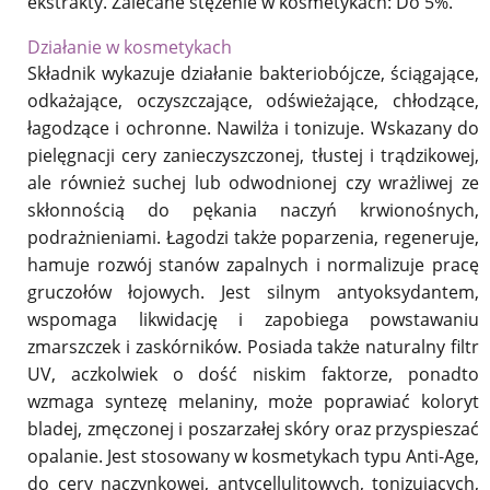
ekstrakty. Zalecane stężenie w kosmetykach: Do 5%.
Działanie w kosmetykach
Składnik wykazuje działanie bakteriobójcze, ściągające,
odkażające, oczyszczające, odświeżające, chłodzące,
łagodzące i ochronne. Nawilża i tonizuje. Wskazany do
pielęgnacji cery zanieczyszczonej, tłustej i trądzikowej,
ale również suchej lub odwodnionej czy wrażliwej ze
skłonnością do pękania naczyń krwionośnych,
podrażnieniami. Łagodzi także poparzenia, regeneruje,
hamuje rozwój stanów zapalnych i normalizuje pracę
gruczołów łojowych. Jest silnym antyoksydantem,
wspomaga likwidację i zapobiega powstawaniu
zmarszczek i zaskórników. Posiada także naturalny filtr
UV, aczkolwiek o dość niskim faktorze, ponadto
wzmaga syntezę melaniny, może poprawiać koloryt
bladej, zmęczonej i poszarzałej skóry oraz przyspieszać
opalanie. Jest stosowany w kosmetykach typu Anti-Age,
do cery naczynkowej, antycellulitowych, tonizujących,