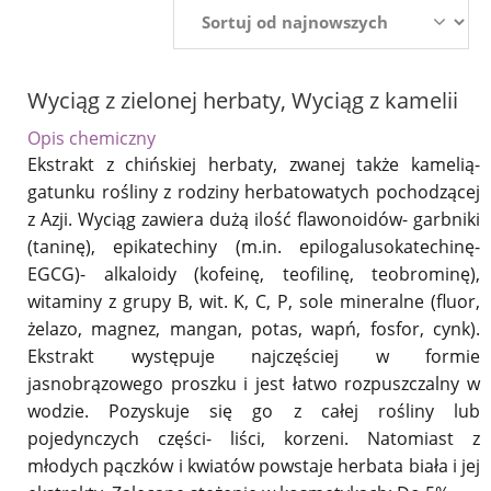
Wyciąg z zielonej herbaty, Wyciąg z kamelii
Opis chemiczny
Ekstrakt z chińskiej herbaty, zwanej także kamelią-
gatunku rośliny z rodziny herbatowatych pochodzącej
z Azji. Wyciąg zawiera dużą ilość flawonoidów- garbniki
(taninę), epikatechiny (m.in. epilogalusokatechinę-
EGCG)- alkaloidy (kofeinę, teofilinę, teobrominę),
witaminy z grupy B, wit. K, C, P, sole mineralne (fluor,
żelazo, magnez, mangan, potas, wapń, fosfor, cynk).
Ekstrakt występuje najczęściej w formie
jasnobrązowego proszku i jest łatwo rozpuszczalny w
wodzie. Pozyskuje się go z całej rośliny lub
pojedynczych części- liści, korzeni. Natomiast z
młodych pączków i kwiatów powstaje herbata biała i jej