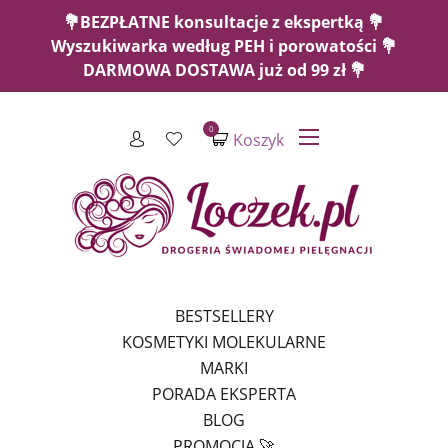
💐BEZPŁATNE konsultacje z ekspertką 💐
Wyszukiwarka według PEH i porowatości 💐
DARMOWA DOSTAWA już od 99 zł 💐
0
Koszyk
BESTSELLERY
KOSMETYKI MOLEKULARNE
MARKI
PORADA EKSPERTA
BLOG
PROMOCJA 🚀