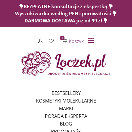
💐BEZPŁATNE konsultacje z ekspertką 💐
Wyszukiwarka według PEH i porowatości 💐
DARMOWA DOSTAWA już od 99 zł 💐
0
Koszyk
BESTSELLERY
KOSMETYKI MOLEKULARNE
MARKI
PORADA EKSPERTA
BLOG
PROMOCJA 🚀