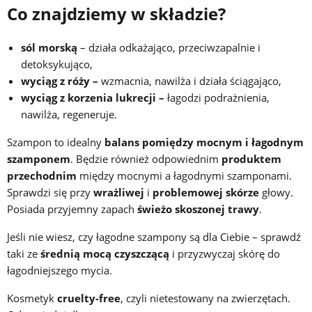
Co znajdziemy w składzie?
sól morską
– działa odkażająco, przeciwzapalnie i
detoksykująco,
wyciąg z róży –
wzmacnia, nawilża i działa ściągająco,
wyciąg z korzenia lukrecji –
łagodzi podrażnienia,
nawilża, regeneruje.
Szampon to idealny
balans pomiędzy mocnym i łagodnym
szamponem
. Będzie również odpowiednim
produktem
przechodnim
między mocnymi a łagodnymi szamponami.
Sprawdzi się przy
wrażliwej
i
problemowej skórze
głowy.
Posiada przyjemny zapach
świeżo skoszonej trawy
.
Jeśli nie wiesz, czy łagodne szampony są dla Ciebie – sprawdź
taki ze
średnią mocą czyszczącą
i przyzwyczaj skórę do
łagodniejszego mycia.
Kosmetyk
cruelty-free
, czyli nietestowany na zwierzętach.