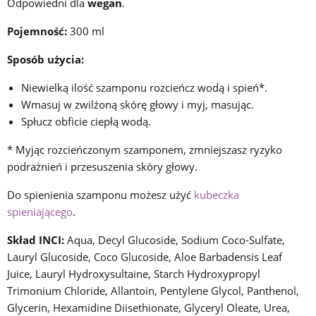
Odpowiedni dla
wegan
.
Pojemność:
300 ml
Sposób użycia:
Niewielką ilość szamponu rozcieńcz wodą i spień*.
Wmasuj w zwilżoną skórę głowy i myj, masując.
Spłucz obficie ciepłą wodą.
* Myjąc rozcieńczonym szamponem, zmniejszasz ryzyko
podrażnień i przesuszenia skóry głowy.
Do spienienia szamponu możesz użyć
kubeczka
spieniającego
.
Skład INCI:
Aqua, Decyl Glucoside, Sodium Coco-Sulfate,
Lauryl Glucoside, Coco Glucoside, Aloe Barbadensis Leaf
Juice, Lauryl Hydroxysultaine, Starch Hydroxypropyl
Trimonium Chloride, Allantoin, Pentylene Glycol, Panthenol,
Glycerin, Hexamidine Diisethionate, Glyceryl Oleate, Urea,