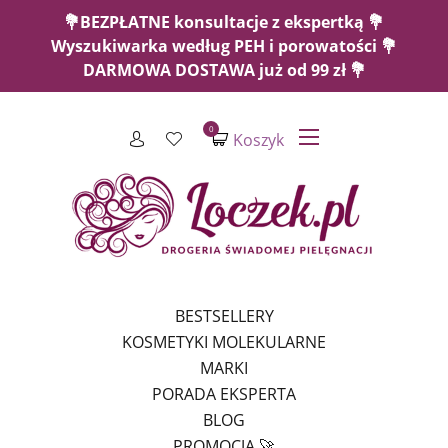
💐BEZPŁATNE konsultacje z ekspertką 💐
Wyszukiwarka według PEH i porowatości 💐
DARMOWA DOSTAWA już od 99 zł 💐
0
Koszyk
BESTSELLERY
KOSMETYKI MOLEKULARNE
MARKI
PORADA EKSPERTA
BLOG
PROMOCJA 🚀