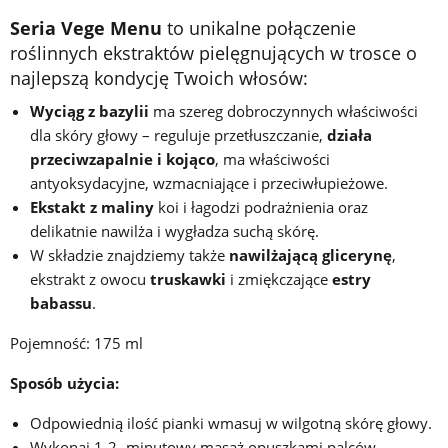
Seria Vege Menu
to unikalne połączenie
roślinnych ekstraktów pielęgnujących w trosce o
najlepszą kondycję Twoich włosów:
Wyciąg z bazylii
ma szereg dobroczynnych właściwości
dla skóry głowy – reguluje przetłuszczanie,
działa
przeciwzapalnie i kojąco
, ma właściwości
antyoksydacyjne, wzmacniające i przeciwłupieżowe.
Ekstakt z maliny
koi i łagodzi podrażnienia oraz
delikatnie nawilża i wygładza suchą skórę.
W składzie znajdziemy także
nawilżającą glicerynę
,
ekstrakt z owocu
truskawki
i zmiękczające
estry
babassu
.
Pojemność: 175 ml
Sposób użycia:
Odpowiednią ilość pianki wmasuj w wilgotną skórę głowy.
Wykonaj 1-2- minutowy masaż opuszkami palców.