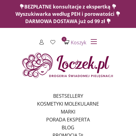
💐BEZPŁATNE konsultacje z ekspertką 💐
Wyszukiwarka według PEH i porowatości 💐
DARMOWA DOSTAWA już od 99 zł 💐
0
Koszyk
BESTSELLERY
KOSMETYKI MOLEKULARNE
MARKI
PORADA EKSPERTA
BLOG
PROMOCJA 🚀