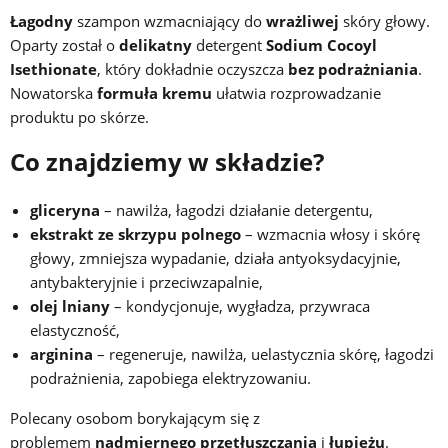
Łagodny
szampon wzmacniający do
wrażliwej
skóry głowy.
Oparty został o
delikatny
detergent
Sodium Cocoyl
Isethionate
, który dokładnie oczyszcza
bez podrażniania
.
Nowatorska
formuła kremu
ułatwia rozprowadzanie
produktu po skórze.
Co znajdziemy w składzie?
gliceryna
– nawilża, łagodzi działanie detergentu,
ekstrakt ze skrzypu
polnego
– wzmacnia włosy i skórę
głowy, zmniejsza wypadanie, działa antyoksydacyjnie,
antybakteryjnie i przeciwzapalnie,
olej lniany
– kondycjonuje, wygładza, przywraca
elastyczność,
arginina
– regeneruje, nawilża, uelastycznia skórę, łagodzi
podrażnienia, zapobiega elektryzowaniu.
Polecany osobom borykającym się z
problemem
nadmiernego przetłuszczania
i
łupieżu
.