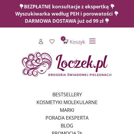
💐BEZPŁATNE konsultacje z ekspertką 💐
Wyszukiwarka według PEH i porowatości 💐
DARMOWA DOSTAWA już od 99 zł 💐
0
Koszyk
BESTSELLERY
KOSMETYKI MOLEKULARNE
MARKI
PORADA EKSPERTA
BLOG
PROMOCJA 🚀