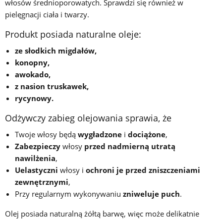
włosów średnioporowatych. Sprawdzi się również w
pielęgnacji ciała i twarzy.
Produkt posiada naturalne oleje:
ze słodkich migdałów,
konopny,
awokado,
z nasion truskawek,
rycynowy.
Odżywczy zabieg olejowania sprawia, że
Twoje włosy będą
wygładzone
i
dociążone
,
Zabezpieczy
włosy
przed nadmierną utratą
nawilżenia
,
Uelastyczni
włosy i
ochroni je przed zniszczeniami
zewnętrznymi
,
Przy regularnym wykonywaniu
zniweluje puch
.
Olej posiada naturalną żółtą barwę, więc może delikatnie