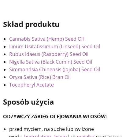
Skład produktu
Cannabis Sativa (Hemp) Seed Oil
Linum Usitatissimum (Linseed) Seed Oil
Rubus Idaeus (Raspberry) Seed Oil
Nigella Sativa (Black Cumin) Seed Oil
Simmondsia Chinensis (Jojoba) Seed Oil
Oryza Sativa (Rice) Bran Oil
Tocopheryl Acetate
Sposób użycia
ODŻYWCZY ZABIEG OLEJOWANIA WŁOSÓW:
przed myciem, na suche lub zwilżone
wodą,
hydrolatem
,
żelem
lub
mgiełką
nawilżającą,