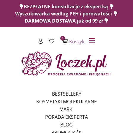
💐BEZPŁATNE konsultacje z ekspertką 💐
Wyszukiwarka według PEH i porowatości 💐
DARMOWA DOSTAWA już od 99 zł 💐
0
Koszyk
BESTSELLERY
KOSMETYKI MOLEKULARNE
MARKI
PORADA EKSPERTA
BLOG
PROMOCJA 🚀