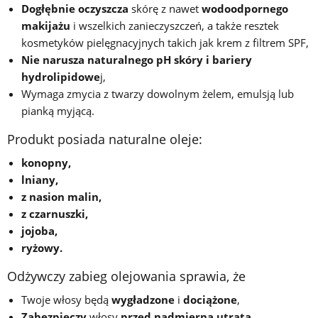
Dogłębnie oczyszcza
skórę z nawet
wodoodpornego
makijażu
i wszelkich zanieczyszczeń, a także resztek
kosmetyków pielęgnacyjnych takich jak krem z filtrem SPF,
Nie narusza naturalnego pH skóry i bariery
hydrolipidowe
j,
Wymaga zmycia z twarzy dowolnym żelem, emulsją lub
pianką myjącą.
Produkt posiada naturalne oleje:
konopny,
lniany,
z nasion malin,
z czarnuszki,
jojoba,
ryżowy.
Odżywczy zabieg olejowania sprawia, że
Twoje włosy będą
wygładzone
i
dociążone
,
Zabezpieczy
włosy
przed nadmierną utratą