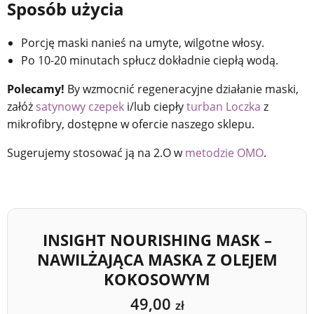
Sposób użycia
Porcję maski nanieś na umyte, wilgotne włosy.
Po 10-20 minutach spłucz dokładnie ciepłą wodą.
Polecamy!
By wzmocnić regeneracyjne działanie maski,
załóż
satynowy czepek
i/lub ciepły
turban Loczka
z
mikrofibry, dostępne w ofercie naszego sklepu.
Sugerujemy stosować ją na 2.O w
metodzie OMO
.
INSIGHT NOURISHING MASK –
NAWILŻAJĄCA MASKA Z OLEJEM
KOKOSOWYM
49,00
zł