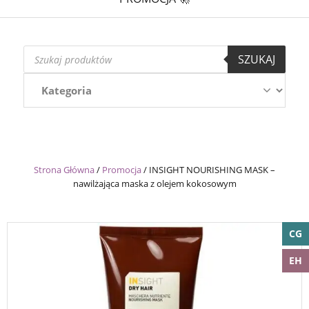
Wyszukiwarka
SZUKAJ
produktów
Strona Główna
/
Promocja
/
INSIGHT NOURISHING MASK –
nawilżająca maska z olejem kokosowym
CG
EH