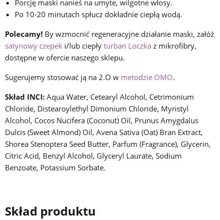
Porcję maski nanieś na umyte, wilgotne włosy.
Po 10-20 minutach spłucz dokładnie ciepłą wodą.
Polecamy!
By wzmocnić regeneracyjne działanie maski, załóż
satynowy czepek
i/lub ciepły
turban Loczka
z mikrofibry,
dostępne w ofercie naszego sklepu.
Sugerujemy stosować ją na 2.O w
metodzie OMO
.
Skład INCI:
Aqua Water, Cetearyl Alcohol, Cetrimonium
Chloride, Distearoylethyl Dimonium Chloride, Myristyl
Alcohol, Cocos Nucifera (Coconut) Oil, Prunus Amygdalus
Dulcis (Sweet Almond) Oil, Avena Sativa (Oat) Bran Extract,
Shorea Stenoptera Seed Butter, Parfum (Fragrance), Glycerin,
Citric Acid, Benzyl Alcohol, Glyceryl Laurate, Sodium
Benzoate, Potassium Sorbate.
Skład produktu