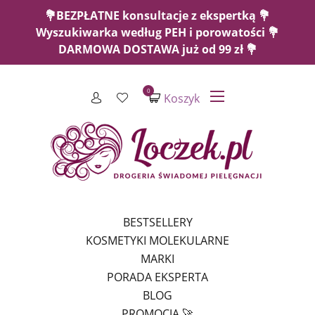
💐BEZPŁATNE konsultacje z ekspertką 💐
Wyszukiwarka według PEH i porowatości 💐
DARMOWA DOSTAWA już od 99 zł 💐
0
Koszyk
BESTSELLERY
KOSMETYKI MOLEKULARNE
MARKI
PORADA EKSPERTA
BLOG
PROMOCJA 🚀