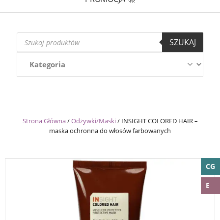
Wyszukiwarka
SZUKAJ
produktów
Strona Główna
/
Odżywki/Maski
/
INSIGHT COLORED HAIR –
maska ochronna do włosów farbowanych
CG
E