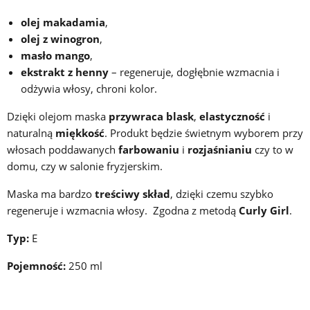
olej makadamia
,
olej z winogron
,
masło mango
,
ekstrakt z henny
– regeneruje, dogłębnie wzmacnia i
odżywia włosy, chroni kolor.
Dzięki olejom maska
przywraca blask
,
elastyczność
i
naturalną
miękkość
. Produkt będzie świetnym wyborem przy
włosach poddawanych
farbowaniu
i
rozjaśnianiu
czy to w
domu, czy w salonie fryzjerskim.
Maska ma bardzo
treściwy skład
, dzięki czemu szybko
regeneruje i wzmacnia włosy. Zgodna z metodą
Curly Girl
.
Typ:
E
Pojemność:
250 ml