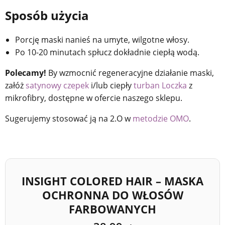
Sposób użycia
Porcję maski nanieś na umyte, wilgotne włosy.
Po 10-20 minutach spłucz dokładnie ciepłą wodą.
Polecamy!
By wzmocnić regeneracyjne działanie maski,
załóż
satynowy czepek
i/lub ciepły
turban Loczka
z
mikrofibry, dostępne w ofercie naszego sklepu.
Sugerujemy stosować ją na 2.O w
metodzie OMO
.
INSIGHT COLORED HAIR – MASKA
OCHRONNA DO WŁOSÓW
FARBOWANYCH