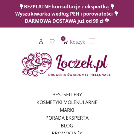
💐BEZPŁATNE konsultacje z ekspertką 💐
Wyszukiwarka według PEH i porowatości 💐
DARMOWA DOSTAWA już od 99 zł 💐
0
Koszyk
BESTSELLERY
KOSMETYKI MOLEKULARNE
MARKI
PORADA EKSPERTA
BLOG
PROMOCJA 🚀