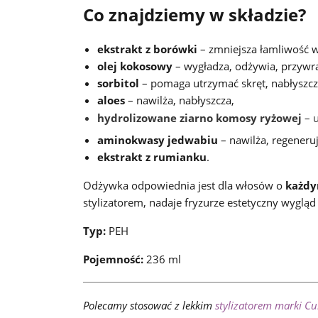
Co znajdziemy w składzie?
ekstrakt z borówki
– zmniejsza łamliwość w
olej kokosowy
– wygładza, odżywia, przywra
sorbitol
– pomaga utrzymać skręt, nabłyszcza
aloes
– nawilża, nabłyszcza,
hydrolizowane ziarno komosy ryżowej
– 
aminokwasy jedwabiu
– nawilża, regeneruj
ekstrakt z rumianku
.
Odżywka odpowiednia jest dla włosów o
każdy
stylizatorem, nadaje fryzurze estetyczny wygląd
Typ:
PEH
Pojemność:
236 ml
Polecamy stosować z lekkim
stylizatorem marki Cu