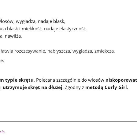
łosów, wygładza, nadaje blask,
ca blask i miękkość, nadaje elastyczność,
, nawilża,
ułatwia rozczesywanie, nabłyszcza, wygładza, zmiękcza,
e,
m typie skrętu
. Polecana szczególnie do włosów
niskoporowa
 i
utrzymuje skręt na dłużej
. Zgodny z
metodą Curly Girl
.
rls
.