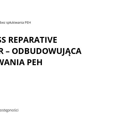
ez spłukiwania PEH
SS REPARATIVE
ER – ODBUDOWUJĄCA
WANIA PEH
ostępności