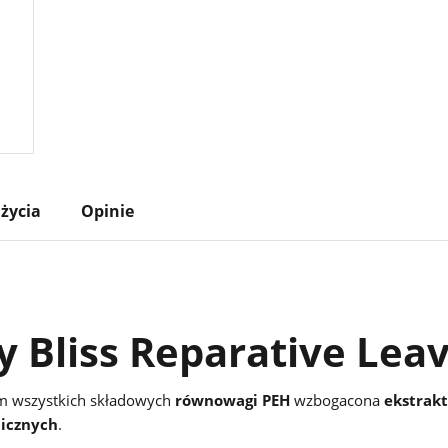
życia
Opinie
y Bliss Reparative Lea
m wszystkich składowych
równowagi PEH
wzbogacona
ekstrak
icznych
.