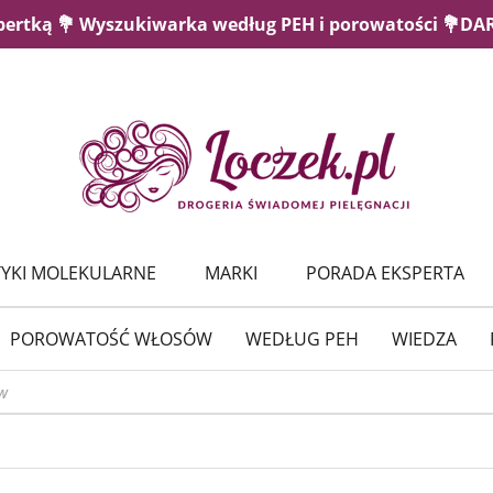
pertką 💐 Wyszukiwarka według PEH i porowatości 💐D
YKI MOLEKULARNE
MARKI
PORADA EKSPERTA
POROWATOŚĆ WŁOSÓW
WEDŁUG PEH
WIEDZA