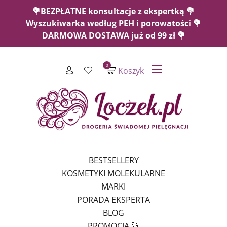
💐BEZPŁATNE konsultacje z ekspertką 💐
Wyszukiwarka według PEH i porowatości 💐
DARMOWA DOSTAWA już od 99 zł 💐
0
Koszyk
BESTSELLERY
KOSMETYKI MOLEKULARNE
MARKI
PORADA EKSPERTA
BLOG
PROMOCJA 🚀