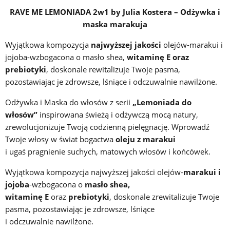
RAVE ME LEMONIADA 2w1 by Julia Kostera – Odżywka i
maska marakuja
Wyjątkowa kompozycja
najwyższej jakości
olejów-marakui i
jojoba-wzbogacona o masło shea,
witaminę E oraz
prebiotyki
, doskonale rewitalizuje Twoje pasma,
pozostawiając je zdrowsze, lśniące i odczuwalnie nawilżone.
Odżywka i Maska do włosów z serii
„Lemoniada do
włosów”
inspirowana świeżą i odżywczą mocą natury,
zrewolucjonizuje Twoją codzienną pielęgnację. Wprowadź
Twoje włosy w świat bogactwa
oleju z marakui
i ugaś pragnienie suchych, matowych włosów i końcówek.
Wyjątkowa kompozycja najwyższej jakości olejów-
marakui i
jojoba
-wzbogacona o
masło shea,
witaminę E
oraz
prebiotyki
, doskonale zrewitalizuje Twoje
pasma, pozostawiając je zdrowsze, lśniące
i odczuwalnie nawilżone.