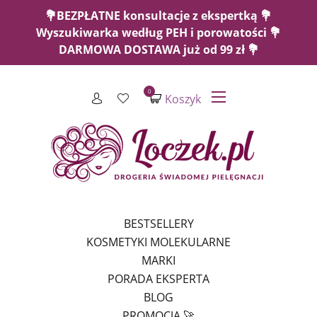
💐BEZPŁATNE konsultacje z ekspertką 💐
Wyszukiwarka według PEH i porowatości 💐
DARMOWA DOSTAWA już od 99 zł 💐
0
Koszyk
BESTSELLERY
KOSMETYKI MOLEKULARNE
MARKI
PORADA EKSPERTA
BLOG
PROMOCJA 🚀