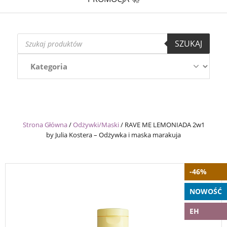
Wyszukiwarka
SZUKAJ
produktów
Strona Główna
/
Odżywki/Maski
/
RAVE ME LEMONIADA 2w1
by Julia Kostera – Odżywka i maska marakuja
-46%
NOWOŚĆ
EH