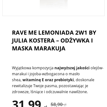
RAVE ME LEMONIADA 2W1 BY
JULIA KOSTERA – ODŻYWKA I
MASKA MARAKUJA
Wyjątkowa kompozycja
najwyższej jakości
olejów-
marakui i jojoba-wzbogacona o masło
shea,
witaminę E oraz prebiotyki
, doskonale
rewitalizuje Twoje pasma, pozostawiając je
zdrowsze, lśniące i odczuwalnie nawilżone.
31,99
58,90
zł