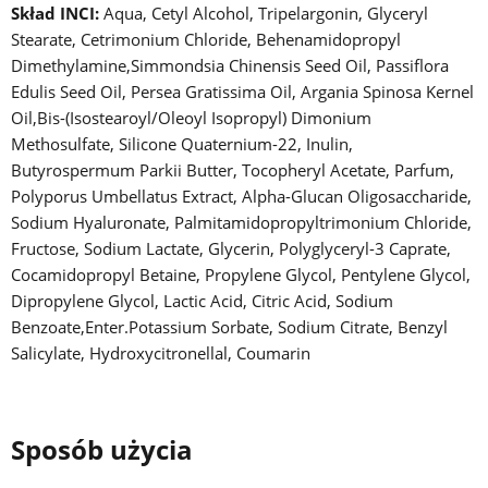
Skład INCI:
Aqua, Cetyl Alcohol, Tripelargonin, Glyceryl
Stearate, Cetrimonium Chloride, Behenamidopropyl
Dimethylamine,Simmondsia Chinensis Seed Oil, Passiflora
Edulis Seed Oil, Persea Gratissima Oil, Argania Spinosa Kernel
Oil,Bis-(Isostearoyl/Oleoyl Isopropyl) Dimonium
Methosulfate, Silicone Quaternium-22, Inulin,
Butyrospermum Parkii Butter, Tocopheryl Acetate, Parfum,
Polyporus Umbellatus Extract, Alpha-Glucan Oligosaccharide,
Sodium Hyaluronate, Palmitamidopropyltrimonium Chloride,
Fructose, Sodium Lactate, Glycerin, Polyglyceryl-3 Caprate,
Cocamidopropyl Betaine, Propylene Glycol, Pentylene Glycol,
Dipropylene Glycol, Lactic Acid, Citric Acid, Sodium
Benzoate,Enter.Potassium Sorbate, Sodium Citrate, Benzyl
Salicylate, Hydroxycitronellal, Coumarin
Sposób użycia