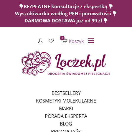
💐BEZPŁATNE konsultacje z ekspertką 💐
Wyszukiwarka według PEH i porowatości 💐
DARMOWA DOSTAWA już od 99 zł 💐
0
Koszyk
BESTSELLERY
KOSMETYKI MOLEKULARNE
MARKI
PORADA EKSPERTA
BLOG
PROMOCJA 🚀