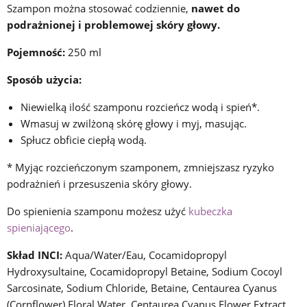
Szampon można stosować codziennie,
nawet do
podrażnionej i problemowej skóry głowy.
Pojemność:
250 ml
Sposób użycia:
Niewielką ilość szamponu rozcieńcz wodą i spień*.
Wmasuj w zwilżoną skórę głowy i myj, masując.
Spłucz obficie ciepłą wodą.
* Myjąc rozcieńczonym szamponem, zmniejszasz ryzyko
podrażnień i przesuszenia skóry głowy.
Do spienienia szamponu możesz użyć
kubeczka
spieniającego
.
Skład INCI:
Aqua/Water/Eau, Cocamidopropyl
Hydroxysultaine, Cocamidopropyl Betaine, Sodium Cocoyl
Sarcosinate, Sodium Chloride, Betaine, Centaurea Cyanus
(Cornflower) Floral Water, Centaurea Cyanus Flower Extract,