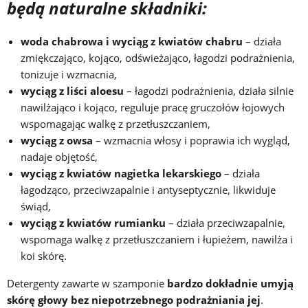
będą naturalne składniki:
woda chabrowa i wyciąg z kwiatów chabru
– działa
zmiękczająco, kojąco, odświeżająco, łagodzi podrażnienia,
tonizuje i wzmacnia,
wyciąg z liści aloesu
– łagodzi podrażnienia, działa silnie
nawilżająco i kojąco, reguluje pracę gruczołów łojowych
wspomagając walkę z przetłuszczaniem,
wyciąg z owsa
– wzmacnia włosy i poprawia ich wygląd,
nadaje objętość,
wyciąg z kwiatów nagietka lekarskiego
– działa
łagodząco, przeciwzapalnie i antyseptycznie, likwiduje
świąd,
wyciąg z kwiatów rumianku
– działa przeciwzapalnie,
wspomaga walkę z przetłuszczaniem i łupieżem, nawilża i
koi skórę.
Detergenty zawarte w szamponie
bardzo dokładnie umyją
skórę głowy bez niepotrzebnego podrażniania jej
.