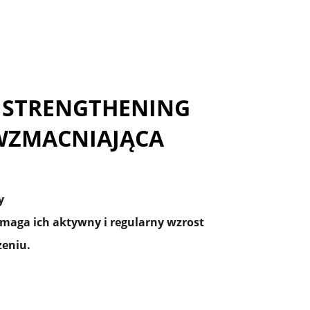
 STRENGTHENING
WZMACNIAJĄCA
y
aga ich aktywny i regularny wzrost
żeniu.