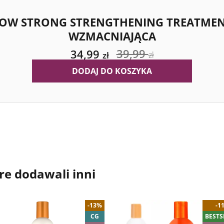
OW STRONG STRENGTHENING TREATMEN
WZMACNIAJĄCA
39,99
34,99
zł
zł
DODAJ DO KOSZYKA
re dodawali inni
-13%
-1
CG
BESTS