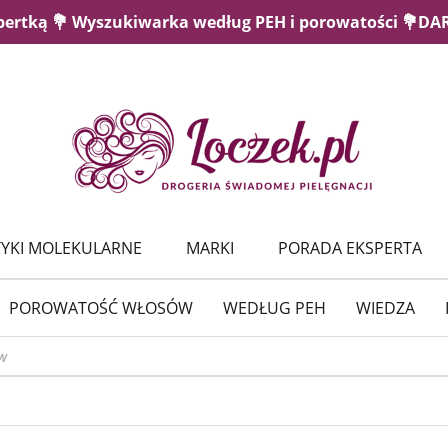
pertką 💐 Wyszukiwarka według PEH i porowatości 💐D
YKI MOLEKULARNE
MARKI
PORADA EKSPERTA
POROWATOŚĆ WŁOSÓW
WEDŁUG PEH
WIEDZA