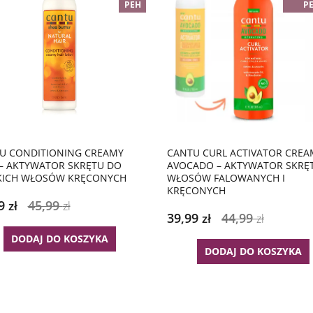
PEH
P
U CONDITIONING CREAMY
CANTU CURL ACTIVATOR CREA
 – AKTYWATOR SKRĘTU DO
AVOCADO – AKTYWATOR SKRĘ
KICH WŁOSÓW KRĘCONYCH
WŁOSÓW FALOWANYCH I
KRĘCONYCH
99
45,99
zł
zł
39,99
44,99
zł
zł
DODAJ DO KOSZYKA
DODAJ DO KOSZYKA