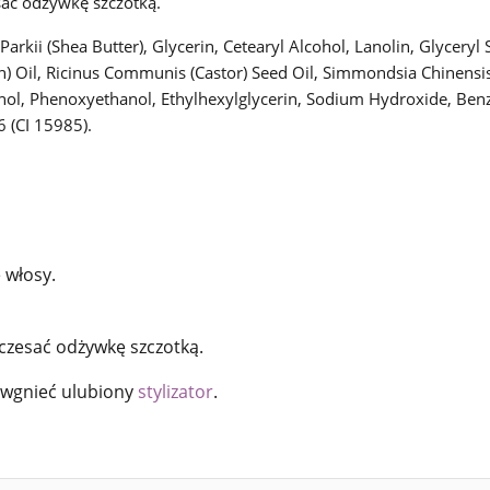
ać odżywkę szczotką.
kii (Shea Butter), Glycerin, Cetearyl Alcohol, Lanolin, Glycery
n) Oil, Ricinus Communis (Castor) Seed Oil, Simmondsia Chinensis 
nol, Phenoxyethanol, Ethylhexylglycerin, Sodium Hydroxide, Benz
6 (CI 15985).
 włosy.
czesać odżywkę szczotką.
 wgnieć ulubiony
stylizator
.