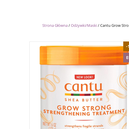
Strona Główna
/
Odżywki/Maski
/
Cantu Grow Stro
-
E