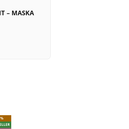
T – MASKA
1%
ELLER