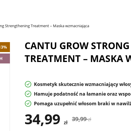
ng Strengthening Treatment – Maska wzmacniająca
CANTU GROW STRONG
13%
TREATMENT – MASKA 
H
Kosmetyk skutecznie wzmacniający włos
Hamuje podatność na łamanie oraz wspom
Pomaga uzupełnić włosom braki w nawil
34,99
39,99
zł
zł