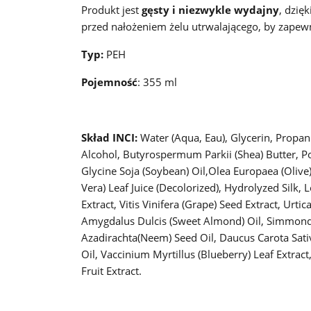
Produkt jest
gęsty i niezwykle wydajny
, dzię
przed nałożeniem żelu utrwalającego, by zapewni
Typ:
PEH
Pojemność
: 355 ml
Skład INCI:
Water (Aqua, Eau), Glycerin, Propan
Alcohol, Butyrospermum Parkii (Shea) Butter, P
Glycine Soja (Soybean) Oil,Olea Europaea (Olive)
Vera) Leaf Juice (Decolorized), Hydrolyzed Silk, 
Extract, Vitis Vinifera (Grape) Seed Extract, Urt
Amygdalus Dulcis (Sweet Almond) Oil, Simmondsia
Azadirachta(Neem) Seed Oil, Daucus Carota Sativ
Oil, Vaccinium Myrtillus (Blueberry) Leaf Extrac
Fruit Extract.