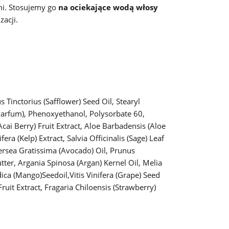
mi. Stosujemy go
na ociekające wodą włosy
acji.
Tinctorius (Safflower) Seed Oil, Stearyl
Parfum), Phenoxyethanol, Polysorbate 60,
cai Berry) Fruit Extract, Aloe Barbadensis (Aloe
ra (Kelp) Extract, Salvia Officinalis (Sage) Leaf
,Persea Gratissima (Avocado) Oil, Prunus
ter, Argania Spinosa (Argan) Kernel Oil, Melia
ica (Mango)Seedoil,Vitis Vinifera (Grape) Seed
ruit Extract, Fragaria Chiloensis (Strawberry)