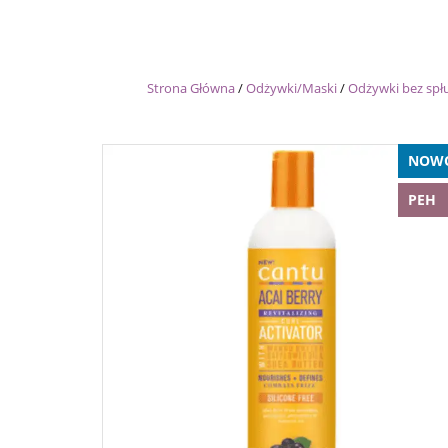
Strona Główna
/
Odżywki/Maski
/
Odżywki bez spł
NOW
PEH