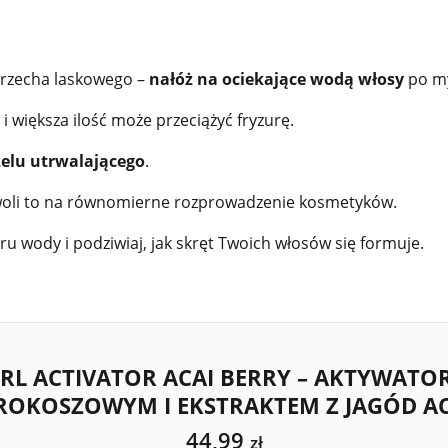
orzecha laskowego –
nałóż na ociekające wodą włosy
po m
i większa ilość może przeciążyć fryzurę.
żelu utrwalającego
.
woli to na równomierne rozprowadzenie kosmetyków.
u wody i podziwiaj, jak skręt Twoich włosów się formuje.
RL ACTIVATOR ACAI BERRY – AKTYWATOR
ROKOSZOWYM I EKSTRAKTEM Z JAGÓD AC
44,99
zł