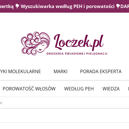
pertką 💐 Wyszukiwarka według PEH i porowatości 💐D
YKI MOLEKULARNE
MARKI
PORADA EKSPERTA
POROWATOŚĆ WŁOSÓW
WEDŁUG PEH
WIEDZA