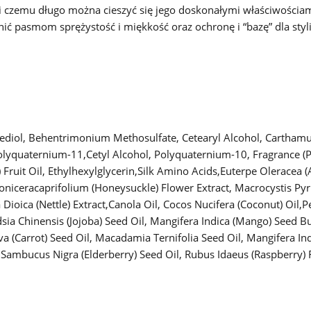
ki czemu długo można cieszyć się jego doskonałymi właściwościa
ć pasmom sprężystość i miękkość oraz ochronę i “bazę” dla styliz
ediol, Behentrimonium Methosulfate, Cetearyl Alcohol, Carthamus 
olyquaternium-11,Cetyl Alcohol, Polyquaternium-10, Fragrance (
 Fruit Oil, Ethylhexylglycerin,Silk Amino Acids,Euterpe Oleracea (A
Loniceracaprifolium (Honeysuckle) Flower Extract, Macrocystis Pyrife
ica Dioica (Nettle) Extract,Canola Oil, Cocos Nucifera (Coconut) Oil
 Chinensis (Jojoba) Seed Oil, Mangifera Indica (Mango) Seed But
a (Carrot) Seed Oil, Macadamia Ternifolia Seed Oil, Mangifera Ind
t,Sambucus Nigra (Elderberry) Seed Oil, Rubus Idaeus (Raspberry) F