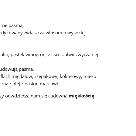
forne pasma,
dedykowany zwłaszcza włosom o wysokiej
alin, pestek winogron, z liści szałwii zwyczajnej
dbudowują pasma,
słodkich migdałów, rzepakowy, kokosowy, masło
raz z olej z nasion marchwi.
osy odwdzięczą nam się cudowną
miękkością.