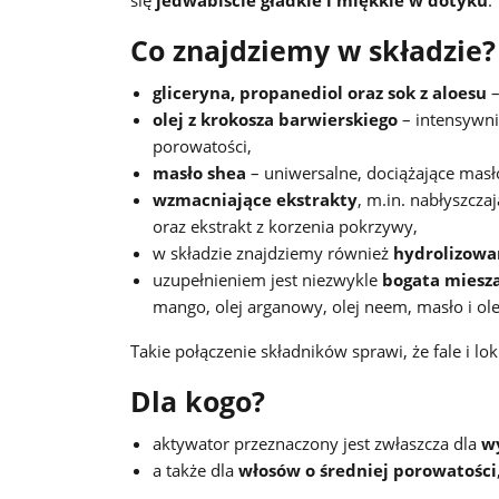
się
jedwabiście gładkie i miękkie w dotyku
.
Co znajdziemy w składzie?
gliceryna, propanediol oraz sok z aloesu
–
olej z krokosza barwierskiego
– intensywni
porowatości,
masło shea
– uniwersalne, dociążające masł
wzmacniające ekstrakty
, m.in. nabłyszcza
oraz ekstrakt z korzenia pokrzywy,
w składzie znajdziemy również
hydrolizowa
uzupełnieniem jest niezwykle
bogata miesz
mango, olej arganowy, olej neem, masło i ol
Takie połączenie składników sprawi, że fale i l
Dla kogo?
aktywator przeznaczony jest zwłaszcza dla
w
a także dla
włosów o średniej porowatości