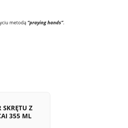
yciu metodą
“praying hands”
.
 SKRĘTU Z
AI 355 ML