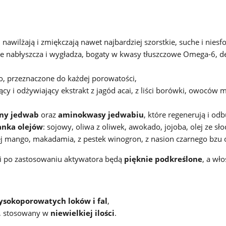
 nawilżają i zmiękczają nawet najbardziej szorstkie, suche i nies
e nabłyszcza i wygładza, bogaty w kwasy tłuszczowe Omega-6, 
o, przeznaczone do każdej porowatości,
jący i odżywiający ekstrakt z jagód acai, z liści borówki, owoców m
ny jedwab
oraz
aminokwasy jedwabiu
, które regenerują i o
anka olejów
: sojowy, oliwa z oliwek, awokado, jojoba, olej ze 
ej mango, makadamia, z pestek winogron, z nasion czarnego bzu o
oki po zastosowaniu aktywatora będą
pięknie podkreślon
e
, a wł
ysokoporowatych loków i fal
,
, stosowany w
niewielkiej ilości
.