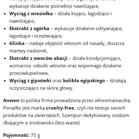
wykazuje działanie pośrednio nawilżające,
Wyciąg z wiesiołka
– działa kojąco, łagodząco i
nawilżająco,
Ekstrakt z ogórka
– wykazuje działanie odżywiające,
łagodzące i orzeźwiające,
Glinka
– nadaje objętość włosom od nasady, złuszcza
martwy naskórek,
Ekstrakt z owoców akacji
– działa kondycjonująco,
wzmacnia cebulki włosów oraz wspomaga działanie
przeciwłupieżowe,
Wyciąg z gipsówki
oraz
kolibła egipskiego
– działają
oczyszczająco na skórę głowy.
Anwen
to polska firma prowadzona przez włosomaniaczkę.
Ponadto jest marką
cruelty-free
, czyli nie testuje swoich
produktów na zwierzętach. Szampon dedykowany osobom
dbającym o środowisko (less waste).
Pojemność:
75 g