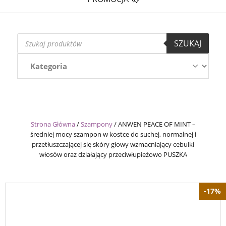
Wyszukiwarka
SZUKAJ
produktów
Strona Główna
/
Szampony
/
ANWEN PEACE OF MINT –
średniej mocy szampon w kostce do suchej, normalnej i
przetłuszczającej się skóry głowy wzmacniający cebulki
włosów oraz działający przeciwłupieżowo PUSZKA
-17%