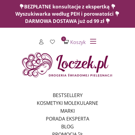
💐BEZPŁATNE konsultacje z ekspertką 💐
Wyszukiwarka według PEH i porowatości 💐
DARMOWA DOSTAWA już od 99 zł 💐
0
Koszyk
BESTSELLERY
KOSMETYKI MOLEKULARNE
MARKI
PORADA EKSPERTA
BLOG
PROMOCJA 🚀