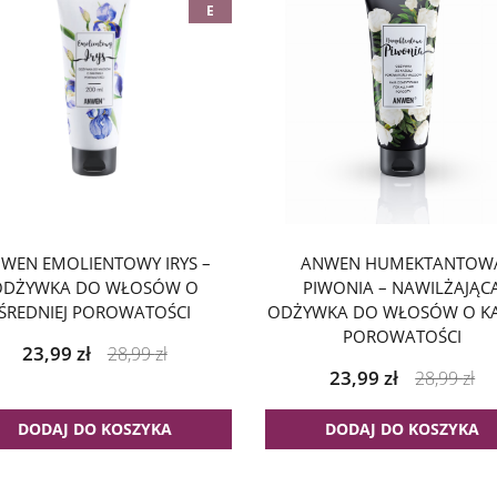
E
WEN EMOLIENTOWY IRYS –
ANWEN HUMEKTANTOW
ODŻYWKA DO WŁOSÓW O
PIWONIA – NAWILŻAJĄC
ŚREDNIEJ POROWATOŚCI
ODŻYWKA DO WŁOSÓW O KA
POROWATOŚCI
23,99
zł
28,99
zł
23,99
zł
28,99
zł
DODAJ DO KOSZYKA
DODAJ DO KOSZYKA