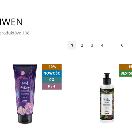
NWEN
 produktów: 108.
1
2
3
4
…
6
-10%
-1
NOWOŚĆ
BESTS
CG
PEH