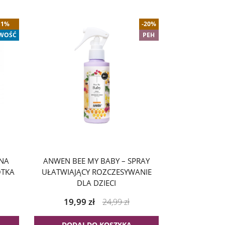
11%
-20%
WOŚĆ
PEH
NA
ANWEN BEE MY BABY – SPRAY
OTKA
UŁATWIAJĄCY ROZCZESYWANIE
DLA DZIECI
19,99
zł
24,99
zł
DODAJ DO KOSZYKA