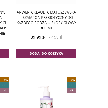
NY,
ANWEN X KLAUDIA MATUSZEWSKA
ON
– SZAMPON PREBIOTYCZNY DO
KICH
KAŻDEGO RODZAJU SKÓRY GŁOWY
OROST
300 ML
NIE
39,99
zł
44,99
zł
DODAJ DO KOSZYKA
-18%
-13%
CG
CG
H
HP