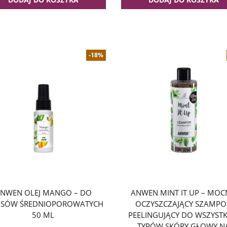
-18%
NWEN OLEJ MANGO – DO
ANWEN MINT IT UP – MOC
SÓW ŚREDNIOPOROWATYCH
OCZYSZCZAJĄCY SZAMP
50 ML
PEELINGUJĄCY DO WSZYSTK
TYPÓW SKÓRY GŁOWY N