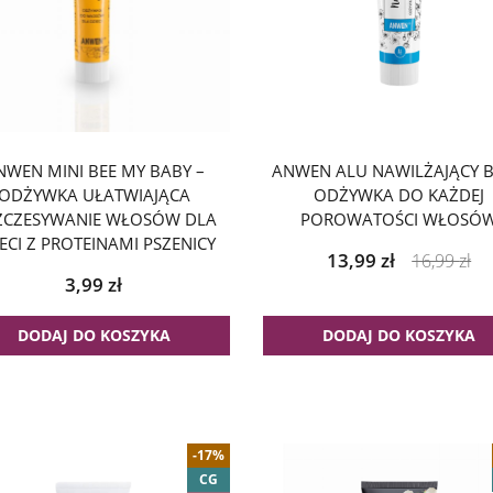
NWEN MINI BEE MY BABY –
ANWEN ALU NAWILŻAJĄCY B
ODŻYWKA UŁATWIAJĄCA
ODŻYWKA DO KAŻDEJ
ZCZESYWANIE WŁOSÓW DLA
POROWATOŚCI WŁOSÓ
ECI Z PROTEINAMI PSZENICY
13,99
zł
16,99
zł
3,99
zł
DODAJ DO KOSZYKA
DODAJ DO KOSZYKA
-17%
CG