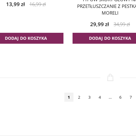
13,99
zł
16,99
zł
PRZETŁUSZCZANIE Z PESTK
MORELI
29,99
zł
34,99
zł
DODAJ DO KOSZYKA
DODAJ DO KOSZYKA
1
2
3
4
…
6
7