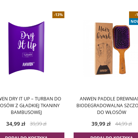
-13%
-
NO
EN DRY IT UP – TURBAN DO
ANWEN PADDLE DREWNIA
OSÓW Z GŁADKIEJ TKANINY
BIODEGRADOWALNA SZCZ
BAMBUSOWEJ
DO WŁOSÓW
34,99
zł
39,99
zł
39,99
zł
44,99
zł
DODAJ DO KOSZYKA
DODAJ DO KOSZYKA