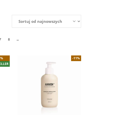
7
8
→
5%
-11%
ELLER