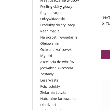
Przetłuszczanie włosów
Peeling skóry głowy
Regeneracja
NAT
Odżywki/Maski
STYL
Produkty do stylizacji
Reanimacja
Na porost i wypadanie
Olejowanie
Ochrona końcówek
Mgiełki
Akcesoria do włosów
Jedwabne Akcesoria
Zestawy
Less Waste
Półprodukty
Zielarnia Loczka
Naturalne farbowanie
Dla dzieci