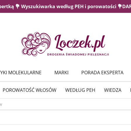
pertką 💐 Wyszukiwarka według PEH i porowatości 💐D
YKI MOLEKULARNE
MARKI
PORADA EKSPERTA
POROWATOŚĆ WŁOSÓW
WEDŁUG PEH
WIEDZA