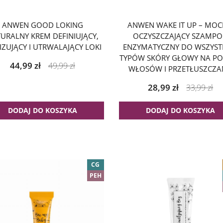
ANWEN GOOD LOKING
ANWEN WAKE IT UP – MOC
URALNY KREM DEFINIUJĄCY,
OCZYSZCZAJĄCY SZAMP
IZUJĄCY I UTRWALAJĄCY LOKI
ENZYMATYCZNY DO WSZYST
TYPÓW SKÓRY GŁOWY NA P
44,99
zł
49,99
zł
WŁOSÓW I PRZETŁUSZCZA
28,99
zł
33,99
zł
DODAJ DO KOSZYKA
DODAJ DO KOSZYKA
CG
PEH