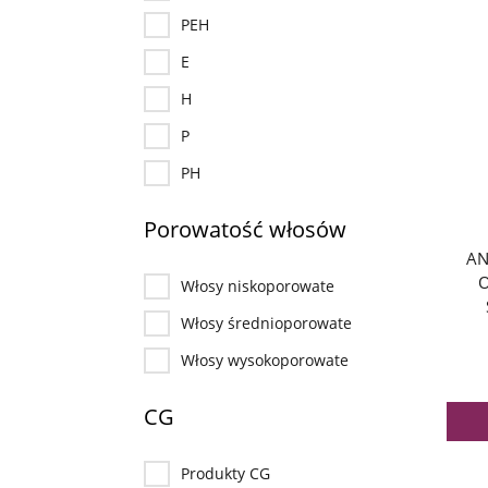
PEH
E
H
P
PH
Porowatość włosów
AN
Włosy niskoporowate
Włosy średnioporowate
Włosy wysokoporowate
CG
Produkty CG