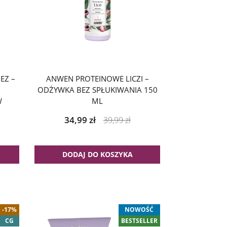
EZ –
ANWEN PROTEINOWE LICZI –
ODŻYWKA BEZ SPŁUKIWANIA 150
W
ML
34,99
zł
39,99
zł
DODAJ DO KOSZYKA
-17%
NOWOŚĆ
CG
BESTSELLER