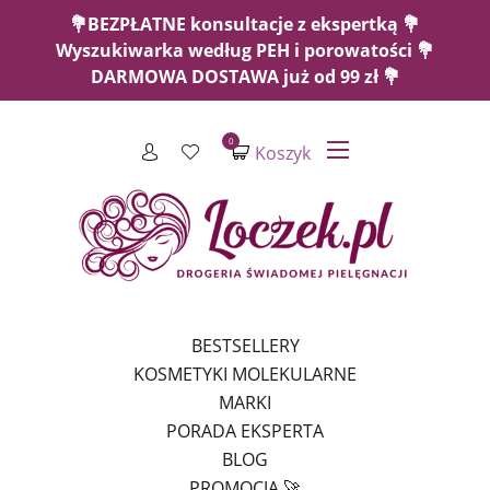
💐BEZPŁATNE konsultacje z ekspertką 💐
Wyszukiwarka według PEH i porowatości 💐
DARMOWA DOSTAWA już od 99 zł 💐
0
Koszyk
BESTSELLERY
KOSMETYKI MOLEKULARNE
MARKI
PORADA EKSPERTA
BLOG
PROMOCJA 🚀