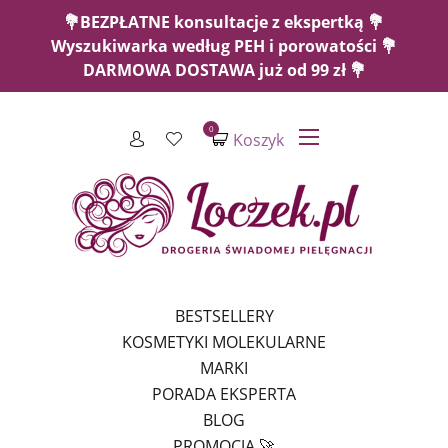
💐BEZPŁATNE konsultacje z ekspertką 💐
Wyszukiwarka według PEH i porowatości 💐
DARMOWA DOSTAWA już od 99 zł 💐
0
Koszyk
BESTSELLERY
KOSMETYKI MOLEKULARNE
MARKI
PORADA EKSPERTA
BLOG
PROMOCJA 🚀