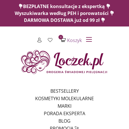
💐BEZPŁATNE konsultacje z ekspertką 💐
Wyszukiwarka według PEH i porowatości 💐
DARMOWA DOSTAWA już od 99 zł 💐
0
Koszyk
BESTSELLERY
KOSMETYKI MOLEKULARNE
MARKI
PORADA EKSPERTA
BLOG
PROMOCJA 🚀