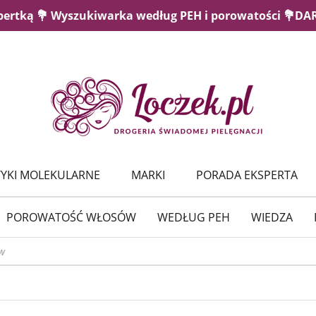
pertką 💐 Wyszukiwarka według PEH i porowatości 💐D
YKI MOLEKULARNE
MARKI
PORADA EKSPERTA
POROWATOŚĆ WŁOSÓW
WEDŁUG PEH
WIEDZA