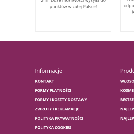
24h. Duże możliwości wysyłki do
odpo
punktów w całej Polsce!
i
Informacje
Prod
KONTAKT
WŁOSO
FORMY PŁATNOŚCI
KOSME
FORMY I KOSZTY DOSTAWY
BESTSE
ZWROTY I REKLAMACJE
NAJLE
POLITYKA PRYWATNOŚCI
NAJLE
POLITYKA COOKIES