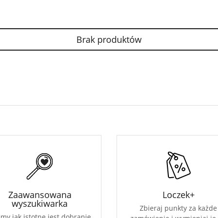
Brak produktów
Zaawansowana
Loczek+
wyszukiwarka
Zbieraj punkty za każde
my jak istotne jest dobranie