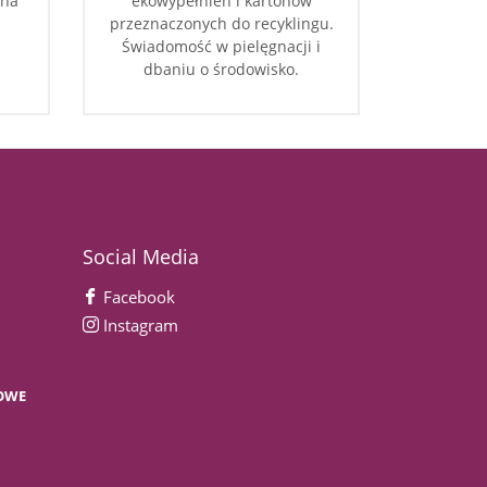
 na
ekowypełnień i kartonów
przeznaczonych do recyklingu.
Świadomość w pielęgnacji i
dbaniu o środowisko.
Social Media
Facebook
Instagram
OWE