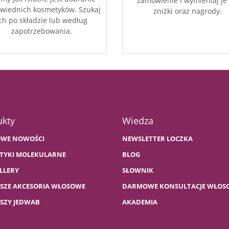
zamówienie i wymieniaj je
wiednich kosmetyków. Szukaj
zniżki oraz nagrody.
ch po składzie lub według
zapotrzebowania.
ukty
Wiedza
WE NOWOŚCI
NEWSLETTER LOCZKA
TYKI MOLEKULARNE
BLOG
LLERY
SŁOWNIK
PSZE AKCESORIA WŁOSOWE
DARMOWE KONSULTACJE WŁOS
PSZY JEDWAB
AKADEMIA