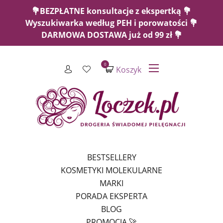
💐BEZPŁATNE konsultacje z ekspertką 💐
Wyszukiwarka według PEH i porowatości 💐
DARMOWA DOSTAWA już od 99 zł 💐
0
Koszyk
BESTSELLERY
KOSMETYKI MOLEKULARNE
MARKI
PORADA EKSPERTA
BLOG
PROMOCJA 🚀