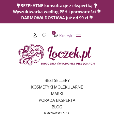
💐BEZPŁATNE konsultacje z ekspertką 💐
Wyszukiwarka według PEH i porowatości 💐
DARMOWA DOSTAWA już od 99 zł 💐
0
Koszyk
BESTSELLERY
KOSMETYKI MOLEKULARNE
MARKI
PORADA EKSPERTA
BLOG
PROMOCJA 🚀