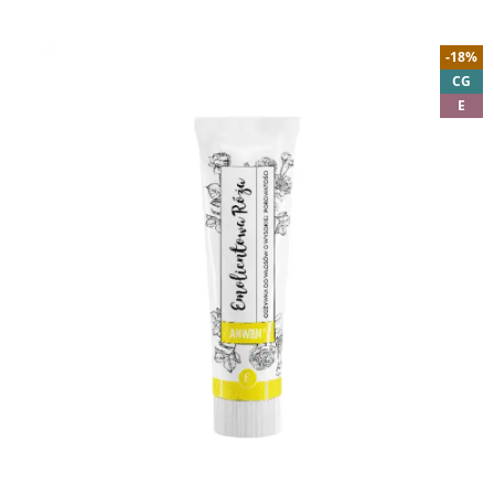
-18%
CG
E