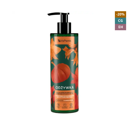
-20%
CG
EH