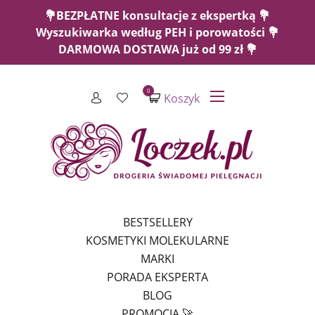
💐BEZPŁATNE konsultacje z ekspertką 💐
Wyszukiwarka według PEH i porowatości 💐
DARMOWA DOSTAWA już od 99 zł 💐
0
Koszyk
BESTSELLERY
KOSMETYKI MOLEKULARNE
MARKI
PORADA EKSPERTA
BLOG
PROMOCJA 🚀