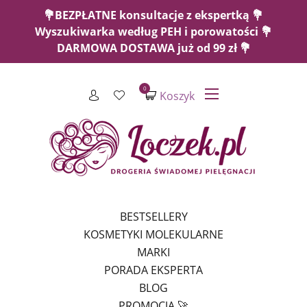
💐BEZPŁATNE konsultacje z ekspertką 💐
Wyszukiwarka według PEH i porowatości 💐
DARMOWA DOSTAWA już od 99 zł 💐
0
Koszyk
BESTSELLERY
KOSMETYKI MOLEKULARNE
MARKI
PORADA EKSPERTA
BLOG
PROMOCJA 🚀