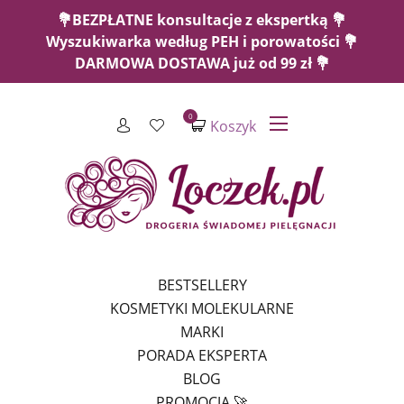
💐BEZPŁATNE konsultacje z ekspertką 💐
Wyszukiwarka według PEH i porowatości 💐
DARMOWA DOSTAWA już od 99 zł 💐
0
Koszyk
BESTSELLERY
KOSMETYKI MOLEKULARNE
MARKI
PORADA EKSPERTA
BLOG
PROMOCJA 🚀