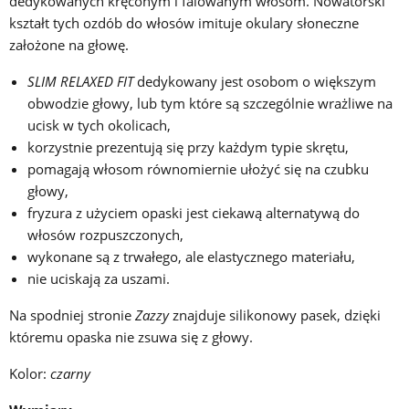
dedykowanych kręconym i falowanym włosom. Nowatorski
kształt tych ozdób do włosów imituje okulary słoneczne
założone na głowę.
SLIM RELAXED FIT
dedykowany jest osobom o większym
obwodzie głowy, lub tym które są szczególnie wrażliwe na
ucisk w tych okolicach,
korzystnie prezentują się przy każdym typie skrętu,
pomagają włosom równomiernie ułożyć się na czubku
głowy,
fryzura z użyciem opaski jest ciekawą alternatywą do
włosów rozpuszczonych,
wykonane są z trwałego, ale elastycznego materiału,
nie uciskają za uszami.
Na spodniej stronie
Zazzy
znajduje silikonowy pasek, dzięki
któremu opaska nie zsuwa się z głowy.
Kolor:
czarny