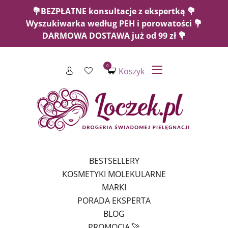
💐BEZPŁATNE konsultacje z ekspertką 💐
Wyszukiwarka według PEH i porowatości 💐
DARMOWA DOSTAWA już od 99 zł 💐
0
Koszyk
BESTSELLERY
KOSMETYKI MOLEKULARNE
MARKI
PORADA EKSPERTA
BLOG
PROMOCJA 🚀