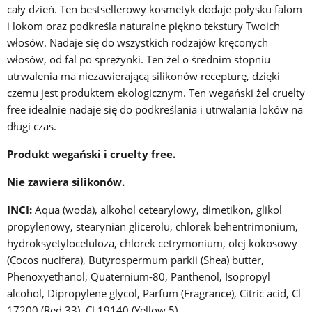
cały dzień. Ten bestsellerowy kosmetyk dodaje połysku falom
i lokom oraz podkreśla naturalne piękno tekstury Twoich
włosów. Nadaje się do wszystkich rodzajów kręconych
włosów, od fal po sprężynki. Ten żel o średnim stopniu
utrwalenia ma niezawierającą silikonów recepturę, dzięki
czemu jest produktem ekologicznym. Ten wegański żel cruelty
free idealnie nadaje się do podkreślania i utrwalania loków na
długi czas.
Produkt wegański i cruelty free.
Nie zawiera silikonów.
INCI:
Aqua (woda), alkohol cetearylowy, dimetikon, glikol
propylenowy, stearynian glicerolu, chlorek behentrimonium,
hydroksyetyloceluloza, chlorek cetrymonium, olej kokosowy
(Cocos nucifera), Butyrospermum parkii (Shea) butter,
Phenoxyethanol, Quaternium-80, Panthenol, Isopropyl
alcohol, Dipropylene glycol, Parfum (Fragrance), Citric acid, Cl
17200 (Red 33), Cl 19140 (Yellow 5).