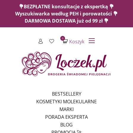
💐BEZPŁATNE konsultacje z ekspertką 💐
Wyszukiwarka według PEH i porowatości 💐
DARMOWA DOSTAWA już od 99 zł 💐
0
Koszyk
BESTSELLERY
KOSMETYKI MOLEKULARNE
MARKI
PORADA EKSPERTA
BLOG
PROMOCJA 🚀