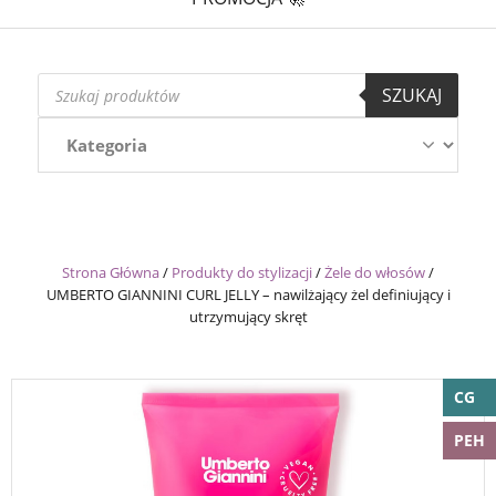
Wyszukiwarka
SZUKAJ
produktów
Strona Główna
/
Produkty do stylizacji
/
Żele do włosów
/
UMBERTO GIANNINI CURL JELLY – nawilżający żel definiujący i
utrzymujący skręt
CG
PEH