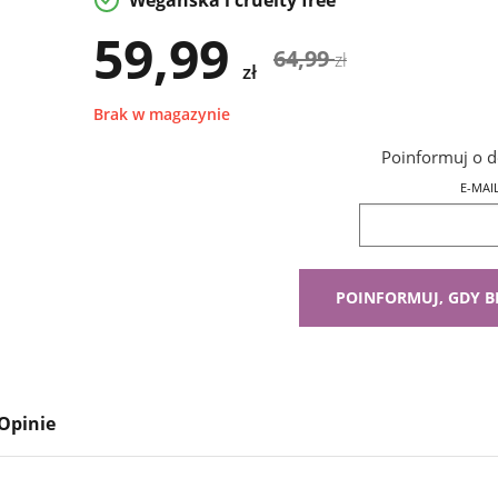
Wegańska i cruelty free
59,99
64,99
zł
zł
Brak w magazynie
Poinformuj o d
E-MAI
Opinie