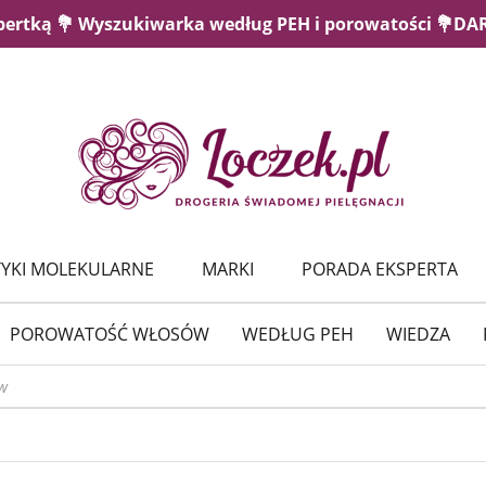
pertką 💐 Wyszukiwarka według PEH i porowatości 💐D
YKI MOLEKULARNE
MARKI
PORADA EKSPERTA
POROWATOŚĆ WŁOSÓW
WEDŁUG PEH
WIEDZA