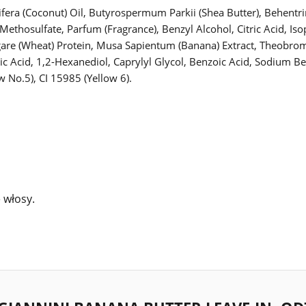
ifera (Coconut) Oil, Butyrospermum Parkii (Shea Butter), Behent
thosulfate, Parfum (Fragrance), Benzyl Alcohol, Citric Acid, Isop
Vulgare (Wheat) Protein, Musa Sapientum (Banana) Extract, Theobr
c Acid, 1,2-Hexanediol, Caprylyl Glycol, Benzoic Acid, Sodium B
 No.5), CI 15985 (Yellow 6).
 włosy.