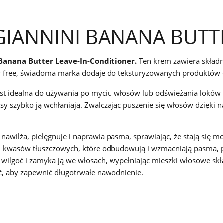
IANNINI BANANA BUTTE
Banana Butter Leave-In-Conditioner.
Ten krem zawiera składni
free, świadoma marka dodaje do teksturyzowanych produktów do
jest idealna do używania po myciu włosów lub odświeżania loków
osy szybko ją wchłaniają. Zwalczając puszenie się włosów dzięki 
nawilża, pielęgnuje i naprawia pasma, sprawiając, że stają się m
h kwasów tłuszczowych, które odbudowują i wzmacniają pasma, pr
 wilgoć i zamyka ją we włosach, wypełniając mieszki włosowe s
, aby zapewnić długotrwałe nawodnienie.