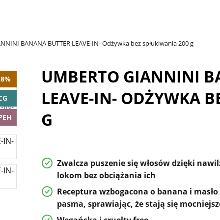
NINI BANANA BUTTER LEAVE-IN- Odżywka bez spłukiwania 200 g
UMBERTO GIANNINI B
-8%
LEAVE-IN- ODŻYWKA B
CG
G
PEH
Zwalcza puszenie się włosów dzięki nawi
lokom bez obciążania ich
Receptura wzbogacona o
banana i masło
pasma, sprawiając, że stają się mocniejs