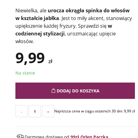
Niewielka, ale
urocza okrągła spinka do włosów
w kształcie jabłka
. Jest to miły akcent, stanowiący
upiększenie każdej fryzury. Sprawdzi się
w
codziennej stylizacji
, urozmaicając upięcie
włosów.
9,99
zł
Na stanie
DODAJ DO KOSZYKA
Najniższa cena w ciągu ostatnich 30 dni:
9,99
zł
-
+
Darmowa dostawa od
99zł Orlen Paczka