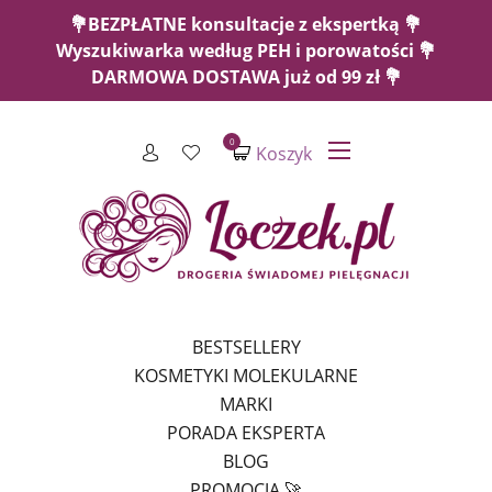
💐BEZPŁATNE konsultacje z ekspertką 💐
Wyszukiwarka według PEH i porowatości 💐
DARMOWA DOSTAWA już od 99 zł 💐
0
Koszyk
BESTSELLERY
KOSMETYKI MOLEKULARNE
MARKI
PORADA EKSPERTA
BLOG
PROMOCJA 🚀