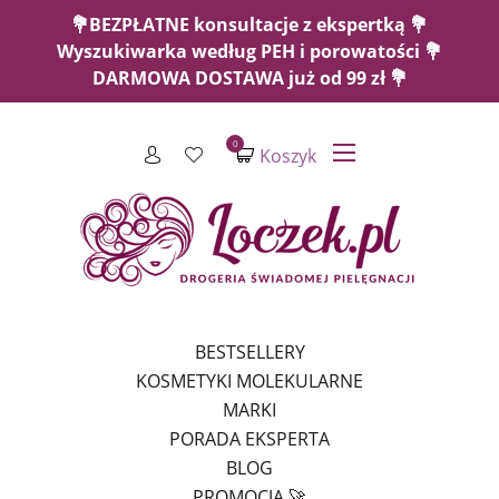
💐BEZPŁATNE konsultacje z ekspertką 💐
Wyszukiwarka według PEH i porowatości 💐
DARMOWA DOSTAWA już od 99 zł 💐
0
Koszyk
BESTSELLERY
KOSMETYKI MOLEKULARNE
MARKI
PORADA EKSPERTA
BLOG
PROMOCJA 🚀