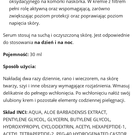
oksydacyjnego na komórki naskórka. W kremie z filtrem
pełni rolę aktywną oraz wspomagającą, zarówno
zwiększając poziom protekcji oraz poprawiając poziom
napięcia skóry.
Serum stosuj na suchą i oczyszczoną skórę. Jest odpowiednie
do stosowania
na dzień i na noc
.
Pojemność:
30 ml
Sposób użycia:
Nakładaj dwa razy dziennie, rano i wieczorem, na skórę
twarzy, szyi i inne obszary wymagające rozjaśnienia. Wmasuj
delikatnie do pełnego wchłonięcia. Po wchłonięciu nałóż swój
ulubiony krem i pozostałe elementy codziennej pielęgnacji.
Skład INCI:
AQUA, ALOE BARBADENSIS EXTRACT,
PENTYLENE GLYCOL, GLYCERIN, BUTYLENE GLYCOL,
HYDROXYPROPYL CYCLODEXTRIN, ACETYL HEXAPEPTIDE-1,
ACETYL TETRAPEPTIDE-2, PEG-40 HYDROGENATED CASTOR