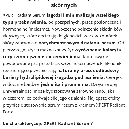
skórnych
XPERT Radiant Serum
łagodzi i minimalizuje wszelkiego
typu przebarwienia
, od pozapalnych, przez posłoneczne i
hormonalne (melazmę). Nowoczesne połączenie składników
aktywnych, które docierają do głębokich warstw komórek
skóry zapewnia o
natychmiastowym działaniu serum
. Od
pierwszego użycia można zauważyć w
yrównanie kolorytu
cery i zmniejszenie zaczerwienienia
, które zwykle
powodowane jest przez brak szczelności naczynek. Składniki
regenerujące przyspieszają
naturalny proces odbudowy
bariery hydrolipidowej i łagodzą podrażnienia
. Cera jest
widocznie bardziej
jednolita i promienna
. Dzięki swojej
uniwersalności może być stosowane zarówno rano, jak i
wieczorem, co podwaja siłę jego działania. Najlepsze efekty
przyniesie stosowanie serum razem z kremem XPERT Radiant
Forte.
Co charakteryzuje XPERT Radiant Serum?