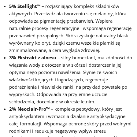
5% Stellight™
– rozjaśniający kompleks składników
aktywnych. Przeciwdziała tworzeniu się melaniny, która
odpowiada za pigmentację przebarwień. Wspiera
naturalnie procesy regeneracyjne i wspomaga regenerację
przebarwień pozapalnych. Skóra zyskuje naturalny blask i
wyrównany koloryt, dzięki czemu wszelkie plamki są
zminimalizowane, a cera wygląda zdrowiej.
3% Ekstrakt z aloesu
– silny humektant, ma zdolności do
wiązania wody z otoczenia w skórze i dostarczenia jej
optymalnego poziomu nawilżenia. Słynie ze swoich
właściwości kojących i łagodzących, regeneruje
podrażnienia i niewielkie ranki, na przykład powstałe po
wypryskach. Odpowiada za przyjemne uczucie
schłodzenia, doceniane w okresie letnim.
2% Neoclair-Pro™
– kompleks peptydowy, który jest
antyoksydantem i wzmacnia działanie antyoksydacyjne
całej formulacji. Wspomaga ochronę skóry przed wolnymi
rodnikami i redukuje negatywny wpływ stresu