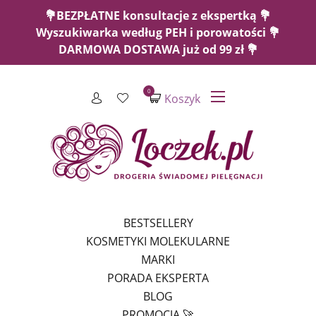
💐BEZPŁATNE konsultacje z ekspertką 💐
Wyszukiwarka według PEH i porowatości 💐
DARMOWA DOSTAWA już od 99 zł 💐
0
Koszyk
BESTSELLERY
KOSMETYKI MOLEKULARNE
MARKI
PORADA EKSPERTA
BLOG
PROMOCJA 🚀