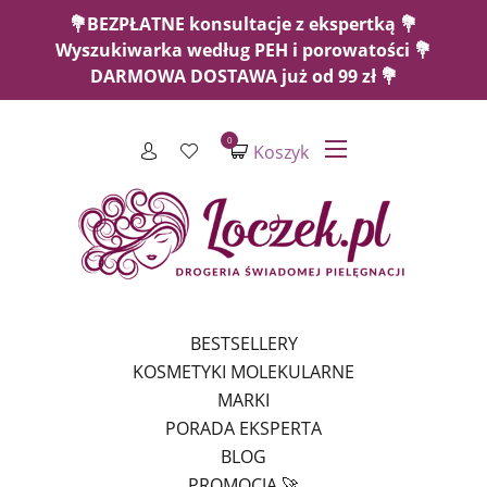
💐BEZPŁATNE konsultacje z ekspertką 💐
Wyszukiwarka według PEH i porowatości 💐
DARMOWA DOSTAWA już od 99 zł 💐
0
Koszyk
BESTSELLERY
KOSMETYKI MOLEKULARNE
MARKI
PORADA EKSPERTA
BLOG
PROMOCJA 🚀