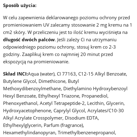
Sposób użycia:
W celu zapewnienia deklarowanego
poziomu ochrony przed
promieniowaniem UV zalecamy stosowanie 2 mg kremu na 1
cm
2
skóry. W przeliczeniu jest to ilość kremu wyciśnięta na
długość dwóch palców
. Jeśli zależy Ci na utrzymaniu
odpowiedniego poziomu ochrony, stosuj krem co 2-3
godziny. Zaaplikuj krem co najmniej 20 minut przed
ekspozycją na promieniowanie.
Skład INCI:
Aqua (water), CI 77163, C12-15 Alkyl Benzoate,
Butylene Glycol, Dimethicone, Butyl
Methoxydibenzoylmethane, Diethylamino Hydroxybenzoyl
Hexyl Benzoate, Ethylhexyl Triazone, Propanediol,
Phenoxyethanol, Acetyl Tetrapeptide-2, Lecithin, Glycerin,
Hydroxyacetophenone, Caprylyl Glycol, Acrylates/C10-30
Alkyl Acrylate Crosspolymer, Disodium EDTA,
Ethylhexylglycerin, Parfum (fragrance),
Hexamethylindanopyran, Trimethylbenzenepropanol,