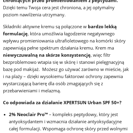
chroniących przed promieniowaniem z peptydami.
Dzięki temu
Twoja cera jest chroniona, a jej optymalny
poziom nawilżenia utrzymany.
Składniki aktywne kremu są połączone w
bardzo lekką
formulację
, która umożliwia
łagodzenie negatywnego
wpływu promieniowania ultrafioletowego na komórki skóry
zapewniają pełne spektrum działania kremu. Krem ma
niewyczuwalną na skórze konsystencję
, więc filtr
bezproblemowo wtapia się w skórę i stanowi pielęgnacyjną
bazę pod makijaż. Możesz go używać zarówno w mieście, jak
i na plaży – dzięki wysokiemu faktorowi ochrony zapewnia
wystarczającą barierę dla osób zmagających się z
przebarwieniami i melazmą.
Co odpowiada za działanie XPERTSUN Urban SPF 50+?
2% Neoclair Pro™
– kompleks peptydowy, który jest
antyoksydantem i wzmacnia działanie antyoksydacyjne
całej formulacji. Wspomaga ochronę skóry przed wolnymi